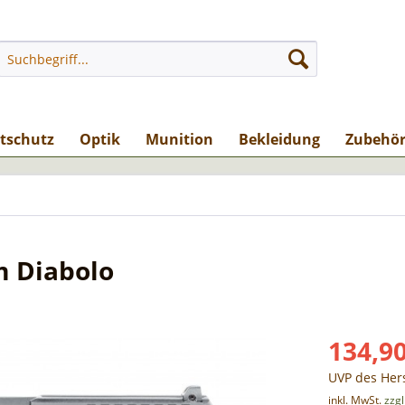
stschutz
Optik
Munition
Bekleidung
Zubehö
m Diabolo
134,90
UVP des Hers
inkl. MwSt.
zzg