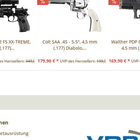
2 FS XX-TREME,
Colt SAA .45 - 5.5", 4,5 mm
Walther PDP 
.177)...
(.177) Diabolo,...
4,5 mm (.
179,90 € *
169,90 € *
s Herstellers:
349,00 € *
UVP des Herstellers:
199,90 € *
UVP 
nen
ortausrüstung