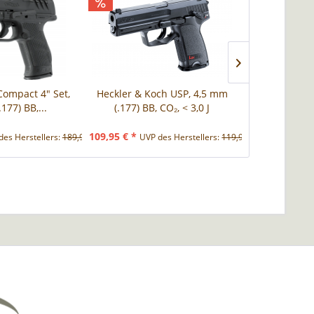
Compact 4" Set,
Heckler & Koch USP, 4,5 mm
Colt Special
177) BB,...
(.177) BB, CO₂, < 3,0 J
Kal. 4,5
109,95 € *
139,90 € *
des Herstellers:
189,90 € *
UVP des Herstellers:
119,95 € *
UVP