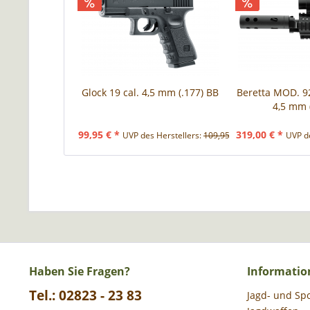
Glock 19 cal. 4,5 mm (.177) BB
Beretta MOD. 9
4,5 mm (
99,95 € *
319,00 € *
UVP des Herstellers:
109,95 € *
UVP de
Haben Sie Fragen?
Informatio
Tel.: 02823 - 23 83
Jagd- und Sp