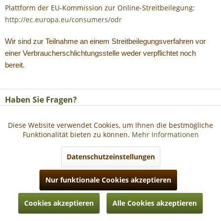
Plattform der EU-Kommission zur Online-Streitbeilegung:
http://ec.europa.eu/consumers/odr
Wir sind zur Teilnahme an einem Streitbeilegungsverfahren vor
einer Verbraucherschlichtungsstelle weder verpflichtet noch
bereit.
Haben Sie Fragen?
Diese Website verwendet Cookies, um Ihnen die bestmögliche
Aktiv
Funktionale
Informationen
Funktionalität bieten zu können.
Mehr Informationen
Aktiv
Marketing
Datenschutzeinstellungen
Nur funktionale Cookies akzeptieren
Aktiv
Tracking
* Alle Preise inkl. gesetzl. Mehrwertsteuer zzgl.
Versandkosten
, wenn nicht
anders beschrieben
Cookies akzeptieren
Alle Cookies akzeptieren
Aktiv
Personalisierung