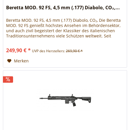
Beretta MOD. 92 FS, 4,5 mm (.177) Diabolo, CO₂,...
Beretta MOD. 92 FS, 4,5 mm (.177) Diabolo, CO₂, Die Beretta
MOD. 92 FS genießt höchstes Ansehen im Behördensektor,
und auch zivil begeistert der Klassiker des italienischen
Traditionsunternehmens viele Schützen weltweit. Seit
Jahren ist sie daher auch fester Bestandteil des Umarex-
Sortiments und wird seit ihrer Entwicklung am Hauptsitz in
249,90 € *
UVP des Herstellers:
269,90 € *
Deutschland auch dort gefertigt. Mit...
Merken