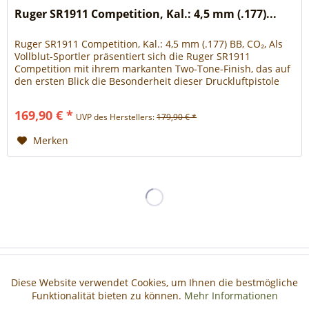
Ruger SR1911 Competition, Kal.: 4,5 mm (.177)...
Ruger SR1911 Competition, Kal.: 4,5 mm (.177) BB, CO₂, Als
Vollblut-Sportler präsentiert sich die Ruger SR1911
Competition mit ihrem markanten Two-Tone-Finish, das auf
den ersten Blick die Besonderheit dieser Druckluftpistole
betont. Eingerichtet für das Kaliber 4,5 mm BB bietet die
SR1911 einen Split Commander-Hammer, ein
169,90 € *
UVP des Herstellers:
179,90 € *
durchbrochenes gerades Competition-Abzugszüngel und...
Merken
Haben Sie Fragen?
Diese Website verwendet Cookies, um Ihnen die bestmögliche
Aktiv
Funktionale
Funktionalität bieten zu können.
Mehr Informationen
Informationen