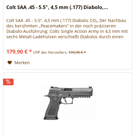
Colt SAA .45 - 5.5", 4,5 mm (.177) Diabolo,...
Colt SAA .45 - 5.5", 4,5 mm (.177) Diabolo, CO₂, Der Nachbau
des berühmten „Peacemakers“ in der noch präziseren
Diabolo-Ausführung: Colts Single Action Army in 4,5 mm mit
sechs Metall-Ladehülsen verschießt Diabolos durch einen
gezogenen Lauf. Hier im Nickel-Finish mit Griffschalen im
Elfenbein-Look. Technische Daten: Energiestufe (E₀):
179,90 € *
UVP des Herstellers:
199,90 € *
Geschossgeschwindigkeit (V₀): 115 m/s...
Merken