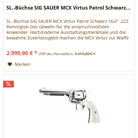
SL.-Büchse SIG SAUER MCX Virtus Patrol Schwarz...
SL.-Büchse SIG SAUER MCX Virtus Patrol Schwarz 16,6'' .223
Remington Das Gewehr für die anspruchsvollsten
Anwender. Hochmoderne Ausstattungsmerkmale und die
bewährte Zuverlässigkeit machen die MCX Virtus zur Waffe
Ihrer Wahl in vielen Disziplinen. Um unvergleichliche
Präzision zu bieten, enthält die MCX Virtus den neuen SIG
2.999,00 € *
UVP des Herstellers:
3.319,00 € *
Matchlite Duo-Abzug. Beidseitige Bedienbarkeit,...
Merken