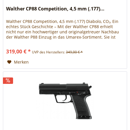
Walther CP88 Competition, 4,5 mm (.177)...
Walther CP88 Competition, 4,5 mm (.177) Diabolo, CO₂, Ein
echtes Stück Geschichte – Mit der Walther CP88 erhielt
nicht nur ein hochwertiger und originalgetreuer Nachbau
der Walther P88 Einzug in das Umarex-Sortiment. Sie ist
auch die erste CO₂-Pistole im Hause, die Diabolos verschoss
und setzte damit einen wahren Meilenstein der
319,00 € *
UVP des Herstellers:
349,00 € *
Unternehmensgeschichte. Präzision, Leistung...
Merken