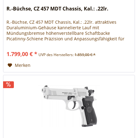
R.-Büchse, CZ 457 MDT Chassis, Kal.: .22lr.
R.-Büchse, CZ 457 MDT Chassis, Kal.: .22lr. attraktives
Duraluminium-Gehäuse kannelierte Lauf mit
Mündungsbremse höhenverstellbare Schaftbacke
Picatinny-Schiene Präzision und Anpassungsfähigkeit für
den anspruchsvollen Schützen Die präzise Fertigung mit
einem kannelierten Lauf und Patronenlager in Match-
1.799,00 € *
UVP des Herstellers:
1.859,00 € *
Qualität zeichnet dieses Sportmodell aus. Die integrierte
Mündungsbremse...
Merken