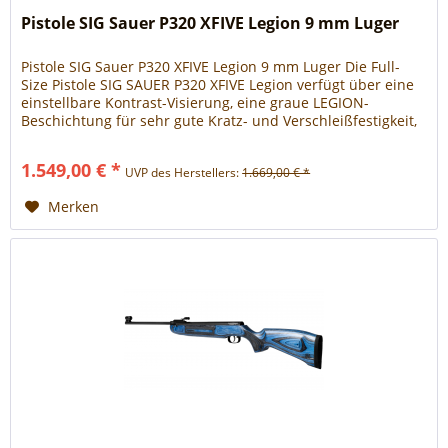
Pistole SIG Sauer P320 XFIVE Legion 9 mm Luger
Pistole SIG Sauer P320 XFIVE Legion 9 mm Luger Die Full-
Size Pistole SIG SAUER P320 XFIVE Legion verfügt über eine
einstellbare Kontrast-Visierung, eine graue LEGION-
Beschichtung für sehr gute Kratz- und Verschleißfestigkeit,
ein Griffstück und einen Schlitten aus Edelstahl, das TXG
Tungsten Infused Heavy X Griff-Modul, einen verlängerten
1.549,00 € *
UVP des Herstellers:
1.669,00 € *
Beavertail, die Henning Group...
Merken