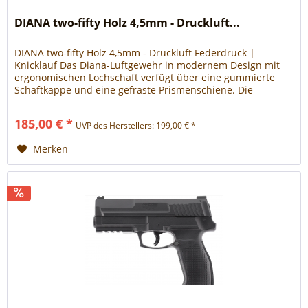
DIANA two-fifty Holz 4,5mm - Druckluft...
DIANA two-fifty Holz 4,5mm - Druckluft Federdruck |
Knicklauf Das Diana-Luftgewehr in modernem Design mit
ergonomischen Lochschaft verfügt über eine gummierte
Schaftkappe und eine gefräste Prismenschiene. Die
Fiberoptik-Visierung sorgt für die nötige Präzision auch bei
widrigen Witterungsverhältnissen. Eigenschaften:
185,00 € *
UVP des Herstellers:
199,00 € *
Ergonomischer Buchenholz-Lochschaft mit Fischhaut...
Merken