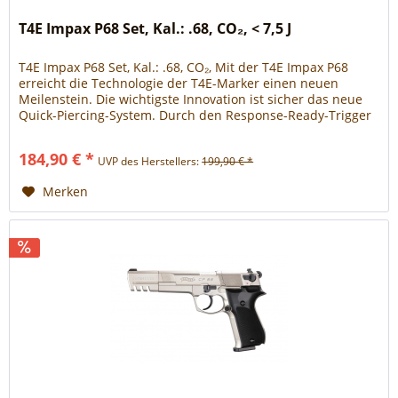
T4E Impax P68 Set, Kal.: .68, CO₂, < 7,5 J
T4E Impax P68 Set, Kal.: .68, CO₂, Mit der T4E Impax P68
erreicht die Technologie der T4E-Marker einen neuen
Meilenstein. Die wichtigste Innovation ist sicher das neue
Quick-Piercing-System. Durch den Response-Ready-Trigger
entfällt der separate Vorgang des Anstechens der CO₂-
Kapsel, da der Abzug die Kapsel automatisch beim ersten
184,90 € *
UVP des Herstellers:
199,90 € *
Schuss durch den Abzug ansticht. Das...
Merken