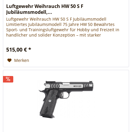
Luftgewehr Weihrauch HW 50 S F
Jubiläumsmodell,...
Luftgewehr Weihrauch HW 50 S F Jubiläumsmodell
Limitiertes Jubiläumsmodell 75 Jahre HW 50 Bewährtes
Sport- und Trainingsluftgewehr für Hobby und Freizeit in
handlicher und solider Konzeption – mit starker
Kolbenfeder und vorzüglicher Schussleistung für die ganze
Familie, automatischer Sicherung sowie Gummischaftkappe.
515,00 € *
Weihrauchs erstes Luftgewehr, das Modell HW 50 V feiert...
Merken