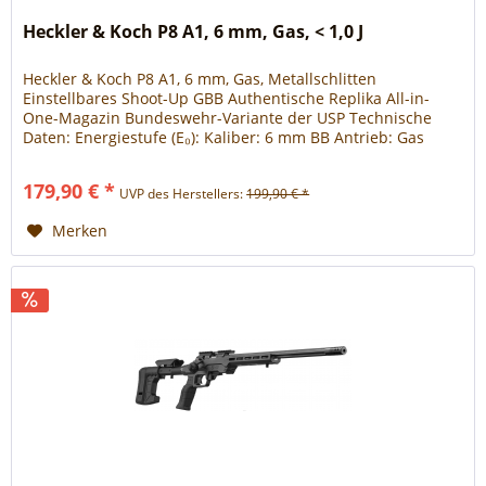
Heckler & Koch P8 A1, 6 mm, Gas, < 1,0 J
Heckler & Koch P8 A1, 6 mm, Gas, Metallschlitten
Einstellbares Shoot-Up GBB Authentische Replika All-in-
One-Magazin Bundeswehr-Variante der USP Technische
Daten: Energiestufe (E₀): Kaliber: 6 mm BB Antrieb: Gas
Magazin- / Trommelkapazität: 23 Schuss Sicherung:
Schwenksicherung Shoot-Up: einstellbar Länge: 195 mm
179,90 € *
UVP des Herstellers:
199,90 € *
Gewicht: 815 g Empfohlene BBs: 0,20 g
Merken