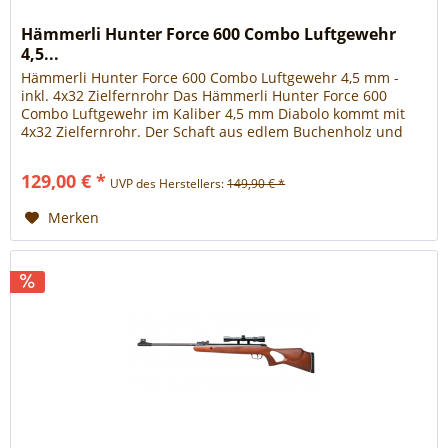
Hämmerli Hunter Force 600 Combo Luftgewehr
4,5...
Hämmerli Hunter Force 600 Combo Luftgewehr 4,5 mm -
inkl. 4x32 Zielfernrohr Das Hämmerli Hunter Force 600
Combo Luftgewehr im Kaliber 4,5 mm Diabolo kommt mit
4x32 Zielfernrohr. Der Schaft aus edlem Buchenholz und
mit sportlicher Monte-Carlo Backe, wird durch die griffige
Fischhaut-Optik am Vorderschaft und am Pistolengriff
129,00 € *
UVP des Herstellers:
149,90 € *
abgerundet. Das Hunter Force 600 Combo Luftgewehr...
Merken