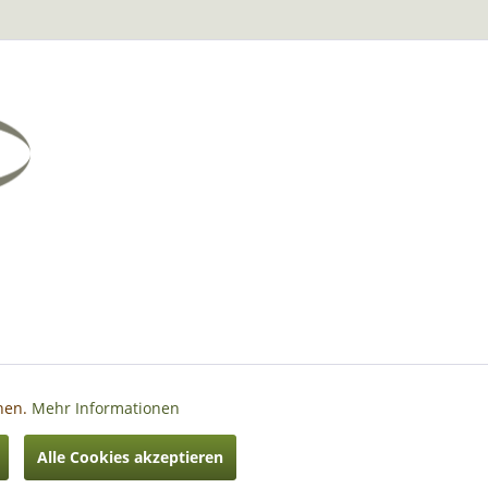
nnen.
Mehr Informationen
Aktiv
Alle Cookies akzeptieren
hrieben
Aktiv