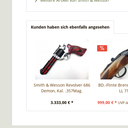
Weitere Artikel von Smith & Wesson
Kunden haben sich ebenfalls angesehen
Smith & Wesson Revolver 686
BD.-Flinte Bren
Demon, Kal. .357Mag.
LL 
3.333,00 € *
999,00 € *
UVP de