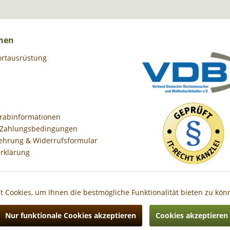
nen
ortausrüstung
orabinformationen
 Zahlungsbedingungen
ehrung & Widerrufsformular
rklärung
 Cookies, um Ihnen die bestmögliche Funktionalität bieten zu kö
Nur funktionale Cookies akzeptieren
Cookies akzeptieren
Preise inkl. gesetzl. Mehrwertsteuer zzgl.
Versandkosten
, wenn nicht anders besc