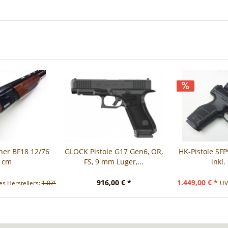
ner BF18 12/76
GLOCK Pistole G17 Gen6, OR,
HK-Pistole SF
71cm
FS, 9 mm Luger,...
inkl.
916,00 € *
1.449,00 € *
s Herstellers:
1.079,00 € *
UV