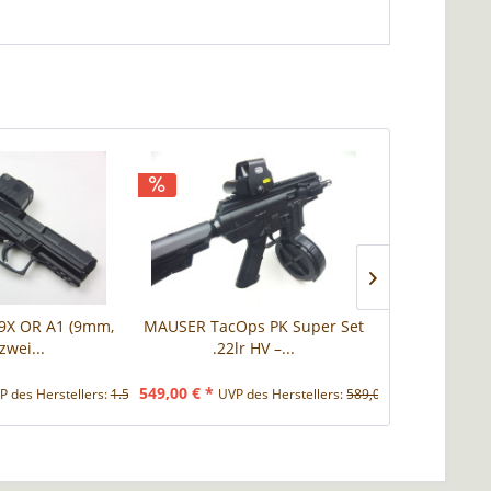
P9X OR A1 (9mm,
MAUSER TacOps PK Super Set
Weihrauch Lu
 zwei...
.22lr HV –...
Bro
549,00 € *
539,00 € *
P des Herstellers:
1.585,00 € *
UVP des Herstellers:
589,00 € *
UVP