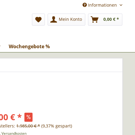
Informationen
Mein Konto
0,00 € *
r
Wochengebote %
00 € *
tellers:
1.985,00 € *
(9,37% gespart)
l. Versandkosten