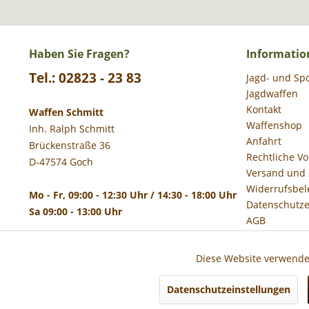
Haben Sie Fragen?
Informatio
Tel.: 02823 - 23 83
Jagd- und Sp
Jagdwaffen
Kontakt
Waffen Schmitt
Waffenshop
Inh. Ralph Schmitt
Anfahrt
Brückenstraße 36
Rechtliche V
D-47574 Goch
Versand und
Widerrufsbel
Mo - Fr, 09:00 - 12:30 Uhr / 14:30 - 18:00 Uhr
Datenschutze
Sa 09:00 - 13:00 Uhr
AGB
Impressum
Diese Website verwendet
Funktionale
Datenschutzeinstellungen
* Alle 
Marketing