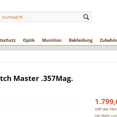
stschutz
Optik
Munition
Bekleidung
Zubehö
tch Master .357Mag.
1.799,
UVP des Hers
inkl. MwSt.
zzg