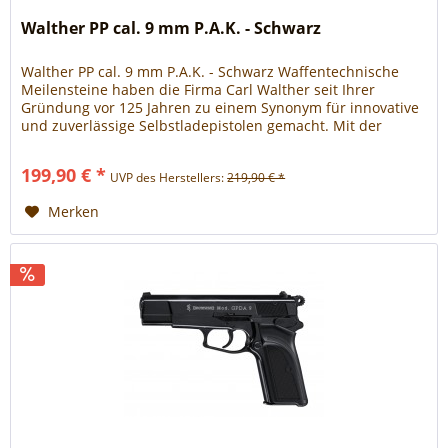
Walther PP cal. 9 mm P.A.K. - Schwarz
Walther PP cal. 9 mm P.A.K. - Schwarz Waffentechnische
Meilensteine haben die Firma Carl Walther seit Ihrer
Gründung vor 125 Jahren zu einem Synonym für innovative
und zuverlässige Selbstladepistolen gemacht. Mit der
Entwicklung des Modells PP gelang es Fritz Walther, dem
Sohn des Gründers, 1929 als erstem renommierten
199,90 € *
UVP des Herstellers:
219,90 € *
Waffenkonstrukteur, eine zuverlässige funktionierende...
Merken