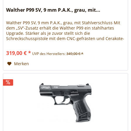
Walther P99 SV, 9 mm P.A.K., grau, mit...
Walther P99 SV, 9 mm P.A.K., grau, mit Stahlverschluss Mit
dem „SV“-Zusatz erhält die Walther P99 ein stahlhartes
Upgrade. Stärker als je zuvor stellt sich die
Schreckschusspistole mit dem CNC-gefrästen und Cerakote-
beschichteten Stahlverschluss problemlos jeder
Extremsituation. Dass die P99 SV die Extrameile geht, verrät
319,00 € *
UVP des Herstellers:
349,00 € *
der Stahlstoßboden und der stahlverstärkte Hahn auf...
Merken