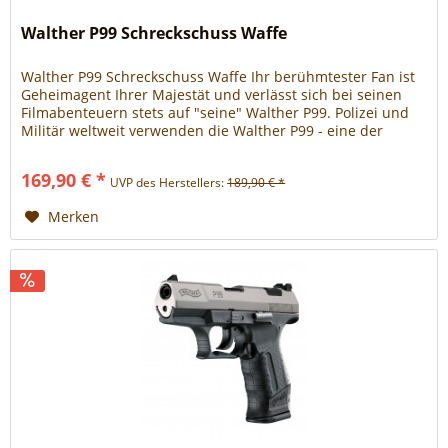
Walther P99 Schreckschuss Waffe
Walther P99 Schreckschuss Waffe Ihr berühmtester Fan ist
Geheimagent Ihrer Majestät und verlässt sich bei seinen
Filmabenteuern stets auf "seine" Walther P99. Polizei und
Militär weltweit verwenden die Walther P99 - eine der
modernsten und innovativsten Faustfeuerwaffen der
heutigen Zeit. Die Walther P99 verfügt über ein robustes
169,90 € *
UVP des Herstellers:
189,90 € *
Polymer-Griffstück und ein 15-schüssiges...
Merken