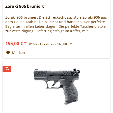
Zoraki 906 brüniert
Zoraki 906 brüniert Die Schreckschusspistole Zoraki 906 aus
dem Hause Atak ist klein, leicht und handlich. Der perfekte
Begleiter in allen Lebenslagen. Die perfekte Taschenpistole
zur Verteidigung. Lieferung erfolgt im Koffer, mit
Reinigungsbürste, Signalbecher und
Bedienungsanweisung. - manuelle Sicherung -
155,00 € *
UVP des Herstellers:
169,00 € *
stahlverstärkte Funktionsteile - unkompliziert zerlegbar....
Merken