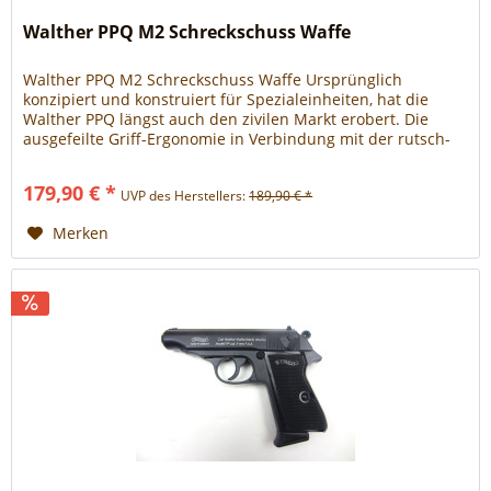
Walther PPQ M2 Schreckschuss Waffe
Walther PPQ M2 Schreckschuss Waffe Ursprünglich
konzipiert und konstruiert für Spezialeinheiten, hat die
Walther PPQ längst auch den zivilen Markt erobert. Die
ausgefeilte Griff-Ergonomie in Verbindung mit der rutsch-
sicheren Hi-Grip™ Oberflächenstruktur sowie die
außergewöhnliche Abzugscharakteristik prädestinieren die
179,90 € *
UVP des Herstellers:
189,90 € *
Walther PPQ nicht nur für den professionellen Einsatz...
Merken