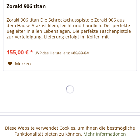
Zoraki 906 titan
Zoraki 906 titan Die Schreckschusspistole Zoraki 906 aus
dem Hause Atak ist klein, leicht und handlich. Der perfekte
Begleiter in allen Lebenslagen. Die perfekte Taschenpistole
zur Verteidigung. Lieferung erfolgt im Koffer, mit
Reinigungsbürste, Signalbecher und
Bedienungsanweisung. - manuelle Sicherung -
155,00 € *
UVP des Herstellers:
169,00 € *
stahlverstärkte Funktionsteile - unkompliziert zerlegbar....
Merken
Haben Sie Fragen?
Diese Website verwendet Cookies, um Ihnen die bestmögliche
Aktiv
Funktionale
Funktionalität bieten zu können.
Mehr Informationen
Informationen