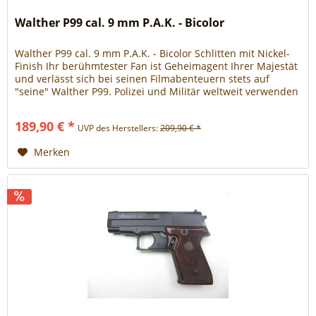
Walther P99 cal. 9 mm P.A.K. - Bicolor
Walther P99 cal. 9 mm P.A.K. - Bicolor Schlitten mit Nickel-
Finish Ihr berühmtester Fan ist Geheimagent Ihrer Majestät
und verlässt sich bei seinen Filmabenteuern stets auf
"seine" Walther P99. Polizei und Militär weltweit verwenden
die Walther P99 - eine der modernsten und innovativsten
Faustfeuerwaffen der heutigen Zeit. Die Walther P99 verfügt
189,90 € *
UVP des Herstellers:
209,90 € *
über ein robustes...
Merken