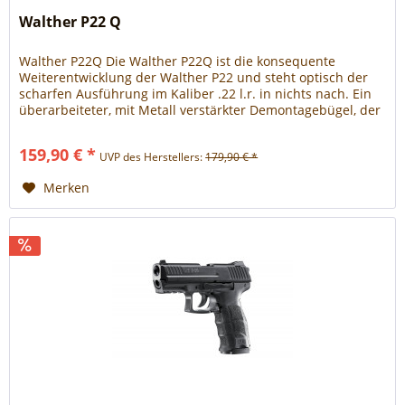
Walther P22 Q
Walther P22Q Die Walther P22Q ist die konsequente
Weiterentwicklung der Walther P22 und steht optisch der
scharfen Ausführung im Kaliber .22 l.r. in nichts nach. Ein
überarbeiteter, mit Metall verstärkter Demontagebügel, der
zusätzlich mit einer im Griffstück eingelassenen Rastkugel
gehalten wird, sorgt für mehr Stabilität. Finish: Black Für ein
159,90 € *
UVP des Herstellers:
179,90 € *
optimiertes Handling ist das...
Merken