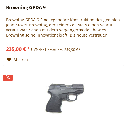
Browning GPDA 9
Browning GPDA 9 Eine legendäre Konstruktion des genialen
John Moses Browning, der seiner Zeit stets einen Schritt
voraus war. Schon mit dem Vorgängermodell bewies
Browning seine Innovationskraft. Bis heute vertrauen
Militärs und Spezialeinheiten auf der ganzen Welt dieser
robusten und wegweisenden Konstruktion. Wie es sich für
235,00 € *
UVP des Herstellers:
259,90 € *
eine legendäre Browning gehört, ist die GPDA 9...
Merken