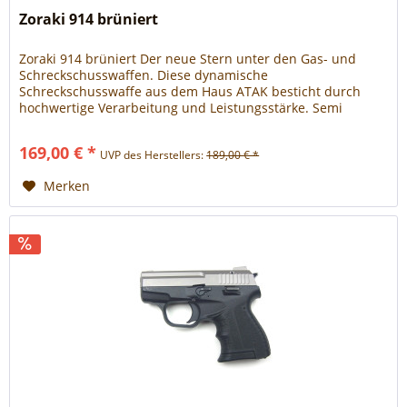
Zoraki 914 brüniert
Zoraki 914 brüniert Der neue Stern unter den Gas- und
Schreckschusswaffen. Diese dynamische
Schreckschusswaffe aus dem Haus ATAK besticht durch
hochwertige Verarbeitung und Leistungsstärke. Semi
Automatik, Single/Double Aciton Abzug, manuelle Sicherung
und ein extra erhältiches 25 Schuss Magazin zeichnen
169,00 € *
UVP des Herstellers:
189,00 € *
diese Waffe aus. (Lieferung inkl. Leuchtkugel -
Signalbecher)...
Merken