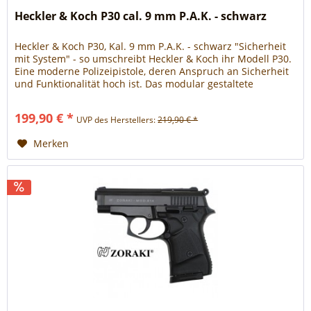
Heckler & Koch P30 cal. 9 mm P.A.K. - schwarz
Heckler & Koch P30, Kal. 9 mm P.A.K. - schwarz "Sicherheit
mit System" - so umschreibt Heckler & Koch ihr Modell P30.
Eine moderne Polizeipistole, deren Anspruch an Sicherheit
und Funktionalität hoch ist. Das modular gestaltete
Griffstück ist unter der Maßgabe der möglichst schnellen
Zielerfassung konstruiert worden. Der Nachbau im Kaliber
199,90 € *
UVP des Herstellers:
219,90 € *
9 mm P.A.K. ist eine exakte Replika...
Merken