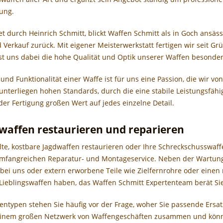
ung.
 durch Heinrich Schmitt, blickt Waffen Schmitt als in Goch ansäss
Verkauf zurück. Mit eigener Meisterwerkstatt fertigen wir seit G
ist uns dabei die hohe Qualität und Optik unserer Waffen besonder
und Funktionalität einer Waffe ist für uns eine Passion, die wir v
nterliegen hohen Standards, durch die eine stabile Leistungsfähigk
der Fertigung großen Wert auf jedes einzelne Detail.
dwaffen restaurieren und reparieren
lte, kostbare Jagdwaffen restaurieren oder Ihre Schreckschusswaff
mfangreichen Reparatur- und Montageservice. Neben der Wartung
 bei uns oder extern erworbene Teile wie Zielfernrohre oder einen 
Lieblingswaffen haben, das Waffen Schmitt Expertenteam berät Si
entypen stehen Sie häufig vor der Frage, woher Sie passende Ersatz
einem großen Netzwerk von Waffengeschäften zusammen und könn