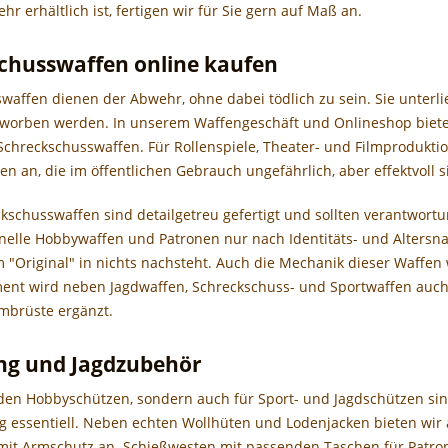
hr erhältlich ist, fertigen wir für Sie gern auf Maß an.
chusswaffen online kaufen
waffen dienen der Abwehr, ohne dabei tödlich zu sein. Sie unterl
rworben werden. In unserem Waffengeschäft und Onlineshop biet
r Schreckschusswaffen. Für Rollenspiele, Theater- und Filmprodukt
n an, die im öffentlichen Gebrauch ungefährlich, aber effektvoll s
kschusswaffen sind detailgetreu gefertigt und sollten verantwort
nelle Hobbywaffen und Patronen nur nach Identitäts- und Altersna
m "Original" in nichts nachsteht. Auch die Mechanik dieser Waffen
ment wird neben Jagdwaffen, Schreckschuss- und Sportwaffen auc
brüste ergänzt.
ng und Jagdzubehör
 den Hobbyschützen, sondern auch für Sport- und Jagdschützen si
g essentiell. Neben echten Wollhüten und Lodenjacken bieten wi
 mit Armschutz an. Schießwesten mit passenden Taschen für Patr