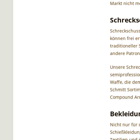
Markt nicht me
Schrecks
Schreckschuss
können frei e
traditionelle
andere Patrone
Unsere Schrec
semiprofessio
Waffe, die de
Schmitt Sorti
Compound Arm
Bekleidu
Nicht nur für
Schießkleidun
Textilien und