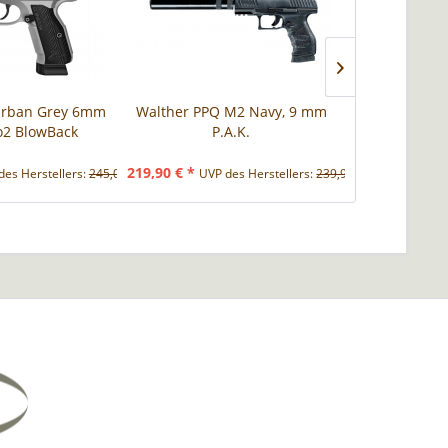
Urban Grey 6mm
Walther PPQ M2 Navy, 9 mm
GLOCK 17
Co2 BlowBack
P.A.K.
Diab
219,90 € *
144,90 € *
des Herstellers:
245,00 € *
UVP des Herstellers:
239,90 € *
UVP