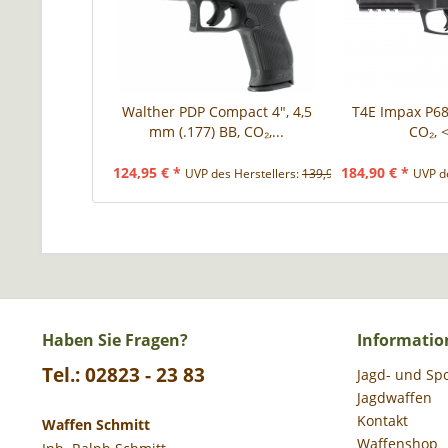
Walther PDP Compact 4", 4,5
T4E Impax P68 S
mm (.177) BB, CO₂,...
CO₂, <
124,95 € *
184,90 € *
UVP des Herstellers:
139,90 € *
UVP de
Haben Sie Fragen?
Informatio
Tel.: 02823 - 23 83
Jagd- und Sp
Jagdwaffen
Kontakt
Waffen Schmitt
Waffenshop