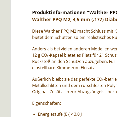
Produktinformationen "Walther PPQ M
Walther PPQ M2, 4,5 mm (.177) Diabol
Diese Walther PPQ M2 macht Schluss mit Ko
bietet dem Schützen so ein realistisches R
Anders als bei vielen anderen Modellen we
12 g CO₂-Kapsel bietet es Platz für 21 Sch
Rückstoß an den Schützen abzugeben. Für
einstellbare Kimme zum Einsatz.
Äußerlich bleibt sie das perfekte CO₂-be
Metallschlitten und dem rutschfesten Polym
Original. Zusätzlich zur Abzugzüngelsicher
Eigenschaften:
Energiestufe (E₀)< 3,0 J