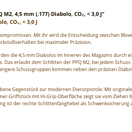
2, 4,5 mm (.177) Diabolo, CO₂, < 3,0 J"
o, CO₂, < 3,0 J
mpromissen. Mit ihr wird die Entscheidung zwischen Blowb
ückstoßverhalten bei maximaler Präzision.
rden die 4,5 mm Diabolos im Inneren des Magazins durch ei
uss. Das erlaubt dem Schlitten der PPQ M2, bei jedem Schus
 engere Schussgruppen kommen neben den präzisen Diabolo
triebene Gegenstück zur modernen Dienstpistole. Mit origi
er-Griffstück mit Hi-Grip-Oberfläche zeigt sie vom Ziehen
ung ist der rechte Schlittenfanghebel als Schwenksicherung 