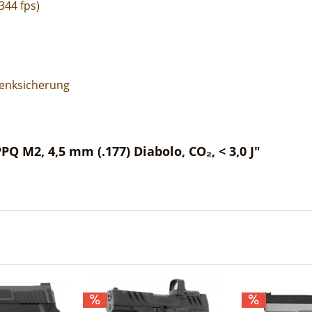
344 fps)
wenksicherung
Q M2, 4,5 mm (.177) Diabolo, CO₂, < 3,0 J"