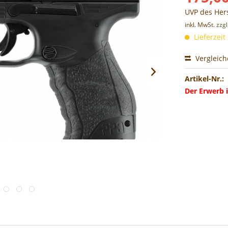
UVP des Hers
inkl. MwSt.
zzg
Lieferzeit
Vergleic
Artikel-Nr.:
Der Erwerb i