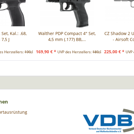
et, Kal.: .68,
Walther PDP Compact 4" Set,
CZ Shadow 2 
 7,5 J
4,5 mm (.177) BB,...
- Airsoft 
169,90 € *
225,00 € *
s Herstellers:
199,90 € *
UVP des Herstellers:
189,90 € *
UVP 
nen
ortausrüstung