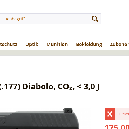
stschutz
Optik
Munition
Bekleidung
Zubehö
177) Diabolo, CO₂, < 3,0 J
Dieser
175,00