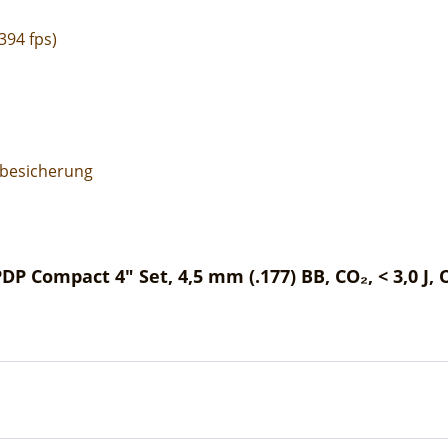
394 fps)
ebesicherung
P Compact 4" Set, 4,5 mm (.177) BB, CO₂, < 3,0 J, 