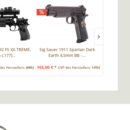
92 FS XX-TREME,
Sig Sauer 1911 Spartan Dark
ASG Schofield
(.177)...
Earth 4,5mm BB -...
4,5mm 
165,00 € *
155,00 € *
des Herstellers:
349,00 € *
UVP des Herstellers:
179,00 € *
UVP