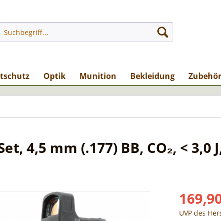
stschutz
Optik
Munition
Bekleidung
Zubehö
t, 4,5 mm (.177) BB, CO₂, < 3,0 J
169,90
UVP des Hers