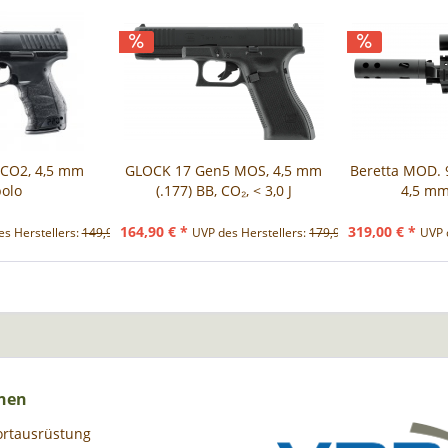
 CO2, 4,5 mm
GLOCK 17 Gen5 MOS, 4,5 mm
Beretta MOD. 
bolo
(.177) BB, CO₂, < 3,0 J
4,5 mm 
164,90 € *
319,00 € *
s Herstellers:
149,90 € *
UVP des Herstellers:
179,90 € *
UVP 
nen
ortausrüstung