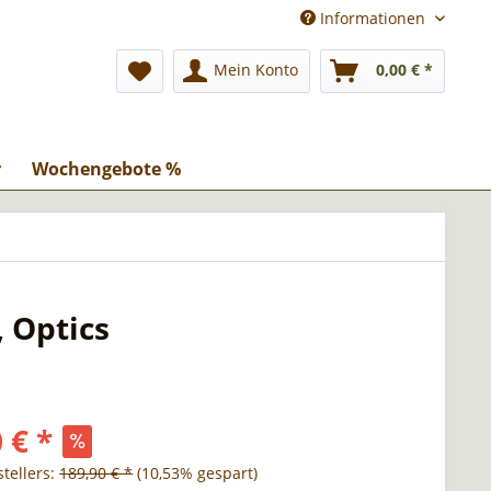
Informationen
Mein Konto
0,00 € *
r
Wochengebote %
, Optics
 € *
tellers:
189,90 € *
(10,53% gespart)