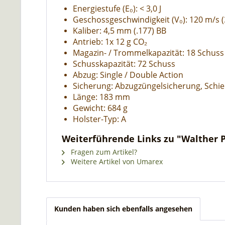
Energiestufe (E₀): < 3,0 J
Geschossgeschwindigkeit (V₀): 120 m/s (
Kaliber: 4,5 mm (.177) BB
Antrieb: 1x 12 g CO₂
Magazin- / Trommelkapazität: 18 Schuss
Schusskapazität: 72 Schuss
Abzug: Single / Double Action
Sicherung: Abzugzüngelsicherung, Schi
Länge: 183 mm
Gewicht: 684 g
Holster-Typ: A
Weiterführende Links zu "Walther PD
Fragen zum Artikel?
Weitere Artikel von Umarex
Kunden haben sich ebenfalls angesehen