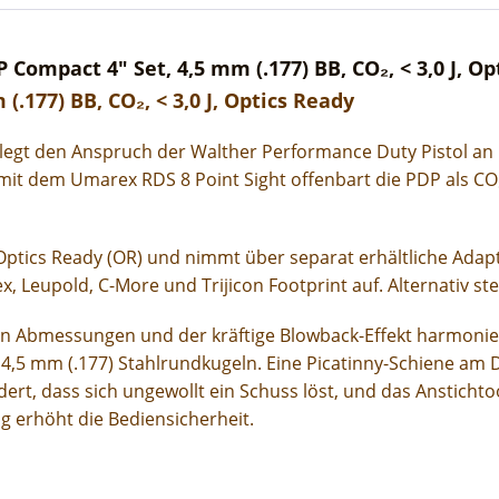
ompact 4" Set, 4,5 mm (.177) BB, CO₂, < 3,0 J, Op
.177) BB, CO₂, < 3,0 J, Optics Ready
m legt den Anspruch der Walther Performance Duty Pistol an 
mit dem Umarex RDS 8 Point Sight offenbart die PDP als CO₂
eu Optics Ready (OR) und nimmt über separat erhältliche Ad
, Leupold, C-More und Trijicon Footprint auf. Alternativ st
kten Abmessungen und der kräftige Blowback-Effekt harmoni
4,5 mm (.177) Stahlrundkugeln. Eine Picatinny-Schiene am 
t, dass sich ungewollt ein Schuss löst, und das Anstichtool
ng erhöht die Bediensicherheit.