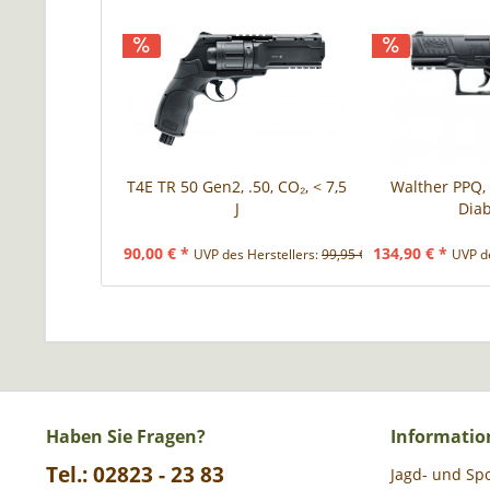
T4E TR 50 Gen2, .50, CO₂, < 7,5
Walther PPQ,
J
Dia
90,00 € *
134,90 € *
UVP des Herstellers:
99,95 € *
UVP de
Haben Sie Fragen?
Informatio
Tel.: 02823 - 23 83
Jagd- und Sp