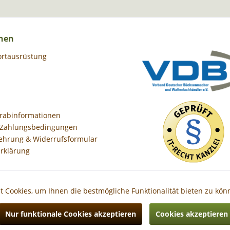
nen
ortausrüstung
orabinformationen
 Zahlungsbedingungen
ehrung & Widerrufsformular
rklärung
 Cookies, um Ihnen die bestmögliche Funktionalität bieten zu kö
Nur funktionale Cookies akzeptieren
Cookies akzeptieren
Preise inkl. gesetzl. Mehrwertsteuer zzgl.
Versandkosten
, wenn nicht anders besc