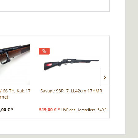
 66 TH, Kal:.17
Savage 93R17, LL42cm 17HMR
A-Tec Sc
rnet
,00 € *
519,00 € *
109,95 € *
UVP des Herstellers:
549,00 € *
UVP