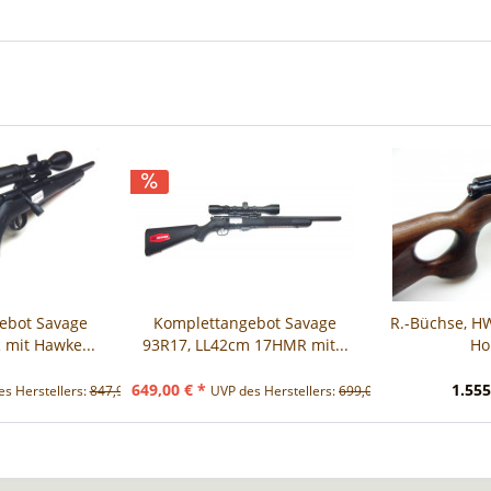
ebot Savage
Komplettangebot Savage
R.-Büchse, HW
 mit Hawke...
93R17, LL42cm 17HMR mit...
Ho
649,00 € *
1.555
s Herstellers:
847,90 € *
UVP des Herstellers:
699,00 € *