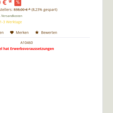
 € *
tellers:
838,00 € *
(8,23% gespart)
l. Versandkosten
 1-3 Werktage
hen
Merken
Bewerten
A10460
kel hat Erwerbsvoraussetzungen