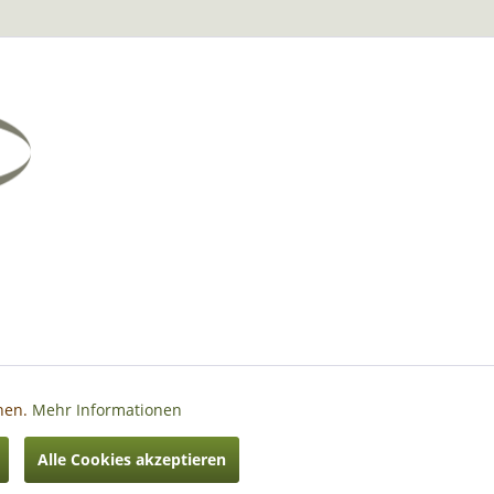
nnen.
Mehr Informationen
Aktiv
Alle Cookies akzeptieren
hrieben
Aktiv