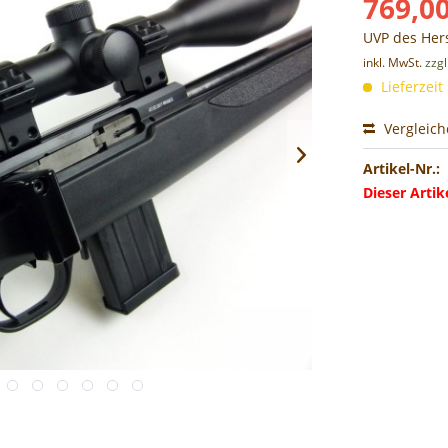
769,00
UVP des Hers
inkl. MwSt.
zzg
Lieferzeit
Vergleic
Artikel-Nr.:
Dieser Arti