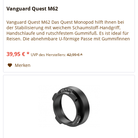
Vanguard Quest M62
Vanguard Quest M62 Das Quest Monopod hilft Ihnen bei
der Stabilisierung mit weichem Schaumstoff-Handgriff,
Handschlaufe und rutschfestem Gummifuß. Es ist ideal für
Reisen. Die abnehmbare U-förmige Passe mit Gummifinnen
ist um 360° schwenkbar, so dass Sie Aufnahmen in jedem
Winkel machen können, ohne den Schießstock neu
39,95 € *
UVP des Herstellers:
42,99 € *
auszurichten. Entfernen Sie das Joch und verwenden Sie...
Merken