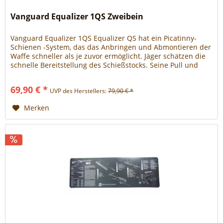
Vanguard Equalizer 1QS Zweibein
Vanguard Equalizer 1QS Equalizer QS hat ein Picatinny-
Schienen -System, das das Anbringen und Abmontieren der
Waffe schneller als je zuvor ermöglicht. Jäger schätzen die
schnelle Bereitstellung des Schießstocks. Seine Pull und
Position Beinverstellung ermöglicht es Ihnen, schnell und
sicher zu positionieren. Eine Pufferfeder reduziert Stöße
69,90 € *
UVP des Herstellers:
79,90 € *
und Vibrationen und bietet eine...
Merken