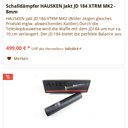
Schalldämpfer HAUSKEN Jakt JD 184 XTRM MK2 -
8mm
HAUSKEN Jakt JD 184 XTRM MK2 (Bilder zeigen gleiches
Produkt mglw. abweichendes Kaliber) Durch die
Teleskopbauweise wird die Waffe mit dem JD184 um nur ca.
10 cm verlängert. Der JD 184 bietet die perfekte Balance aus
Dämpfungsleistung, Gewicht und Führigkeit. Dank des
hochlegierten Aluminiums ist dieser leichte Moderator auch
499,00 € *
UVP des Herstellers:
549,00 € *
für Magnum-Kaliber verwendbar. Dieser Moderator...
Merken