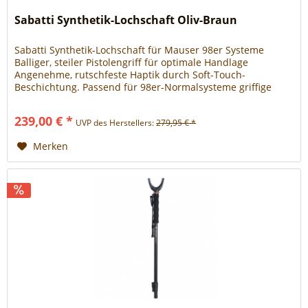
Sabatti Synthetik-Lochschaft Oliv-Braun
Sabatti Synthetik-Lochschaft für Mauser 98er Systeme
Balliger, steiler Pistolengriff für optimale Handlage
Angenehme, rutschfeste Haptik durch Soft-Touch-
Beschichtung. Passend für 98er-Normalsysteme griffige
Soft-Touch-Beschichtung hervorragende Handlage passend
für 98er-Normalsysteme mit Riemenbügel überarbeitete
239,00 € *
UVP des Herstellers:
279,95 € *
Farbe
Merken