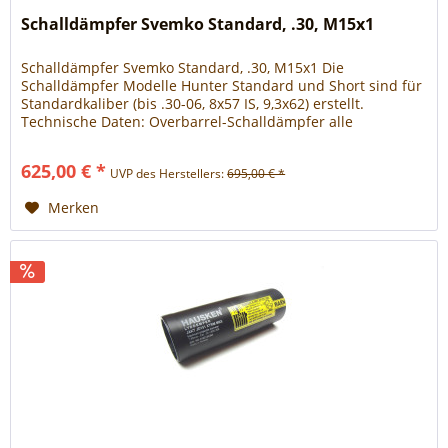
Schalldämpfer Svemko Standard, .30, M15x1
Schalldämpfer Svemko Standard, .30, M15x1 Die
Schalldämpfer Modelle Hunter Standard und Short sind für
Standardkaliber (bis .30-06, 8x57 IS, 9,3x62) erstellt.
Technische Daten: Overbarrel-Schalldämpfer alle
innenliegenden Elemente sind aus Titan 5, daher leicht und
qualitativ hochwertig Gesamtlänge: 220 mm Durchmesser:
625,00 € *
UVP des Herstellers:
695,00 € *
46,5 mm max. Laufstärke: 22 mm Gewicht: 245g
Dämpfung...
Merken