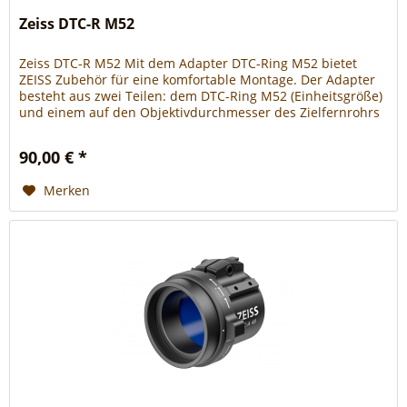
Zeiss DTC-R M52
Zeiss DTC-R M52 Mit dem Adapter DTC-Ring M52 bietet
ZEISS Zubehör für eine komfortable Montage. Der Adapter
besteht aus zwei Teilen: dem DTC-Ring M52 (Einheitsgröße)
und einem auf den Objektivdurchmesser des Zielfernrohrs
angepassten DTC-Adapter (DTC-A 48, DTC-A 56 oder DTC-A
62), welcher separat erhältlich ist. Der DTC-Ring dient
90,00 € *
hierbei als Verbindungsstück zwischen dem...
Merken