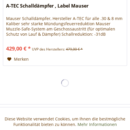
A-TEC Schalldämpfer , Label Mauser
Mauser Schalldämpfer, Hersteller A-TEC für alle .30 & 8 mm
Kaliber sehr starke Mündungsfeuerreduktion Mauser
Muzzle-Safe-System am Geschossaustritt (für optimalen
Schutz von Lauf & Dämpfer) Schallreduktion: -31dB
(hervorragende Dämpfungsleistung) extreme
Rückstoßminderung: je nach Kaliber / Laborierung bis -50%
429,00 € *
UVP des Herstellers:
479,00 € *
Länge: 230mm / Durchm. 48mm Baulänge über Mündung
nach vorn:...
Merken
Haben Sie Fragen?
Diese Website verwendet Cookies, um Ihnen die bestmögliche
Aktiv
Funktionale
Funktionalität bieten zu können.
Mehr Informationen
Informationen