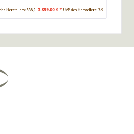
3.899,00 € *
799,00 € *
des Herstellers:
838,00 € *
UVP des Herstellers:
3.999,00 € *
UVP