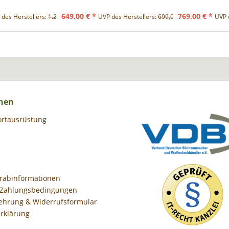
649,00 € *
769,00 € *
des Herstellers:
1.299,00 € *
UVP des Herstellers:
699,00 € *
UVP 
nen
ortausrüstung
orabinformationen
 Zahlungsbedingungen
ehrung & Widerrufsformular
rklärung