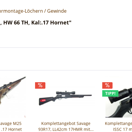
rohrmontage-Löchern / Gewinde
, HW 66 TH, Kal:.17 Hornet"
TIPP!
 Savage M25
Komplettangebot Savage
Komplettange
 .17 Hornet
93R17, LL42cm 17HMR mit...
ISSC 17 m