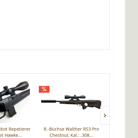
bot Repetierer
R.-Büchse Walther RS3 Pro
Kompletta
it Hawke...
Chestnut, Kal.: .308...
93R17, 17HM