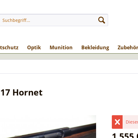
stschutz
Optik
Munition
Bekleidung
Zubehö
.17 Hornet
Dieser
1.555,