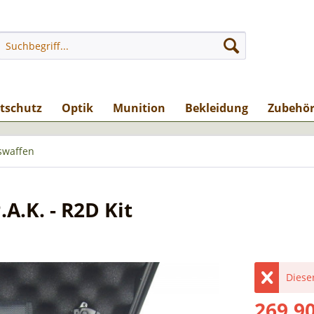
stschutz
Optik
Munition
Bekleidung
Zubehö
swaffen
A.K. - R2D Kit
Dieser
269,90