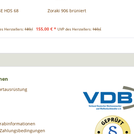
4E HDS 68
Zoraki 906 brüniert
155,00 € *
s Herstellers:
189,90 € *
UVP des Herstellers:
169,00 € *
nen
ortausrüstung
orabinformationen
 Zahlungsbedingungen