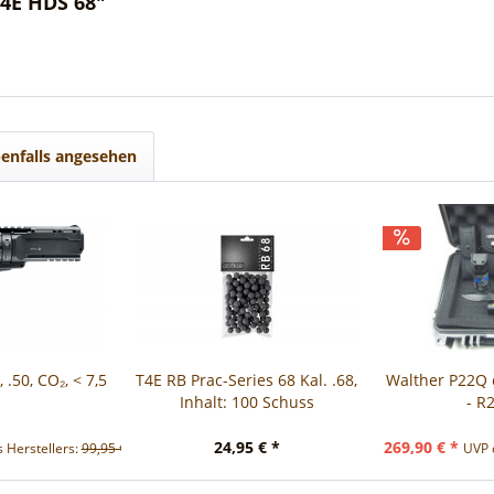
4E HDS 68"
enfalls angesehen
.50, CO₂, < 7,5
T4E RB Prac-Series 68 Kal. .68,
Walther P22Q 
Inhalt: 100 Schuss
- R
24,95 € *
269,90 € *
 Herstellers:
99,95 € *
UVP 