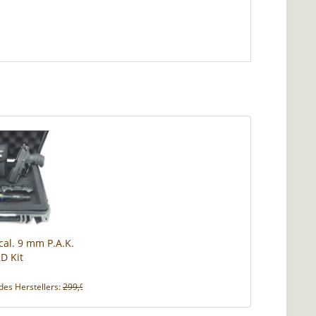
cal. 9 mm P.A.K.
2D Kit
des Herstellers:
299,90 € *