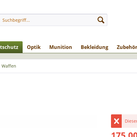
stschutz
Optik
Munition
Bekleidung
Zubehö
 Waffen
Dieser
175,00