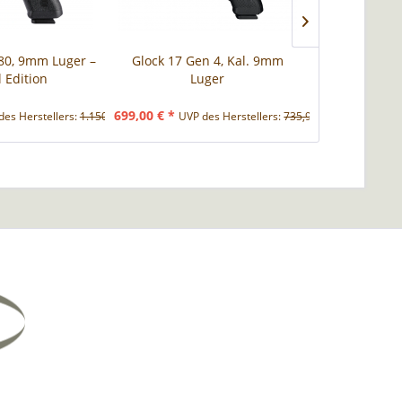
P80, 9mm Luger –
Glock 17 Gen 4, Kal. 9mm
Weihrauch Re
l Edition
Luger
HW 37, 
699,00 € *
165,00 € *
des Herstellers:
1.150,00 € *
UVP des Herstellers:
735,99 € *
UVP