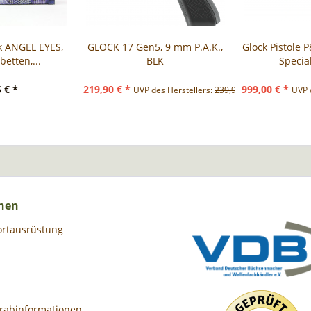
k ANGEL EYES,
GLOCK 17 Gen5, 9 mm P.A.K.,
Glock Pistole 
etten,...
BLK
Specia
 € *
219,90 € *
999,00 € *
UVP des Herstellers:
239,90 € *
UVP 
nen
ortausrüstung
orabinformationen