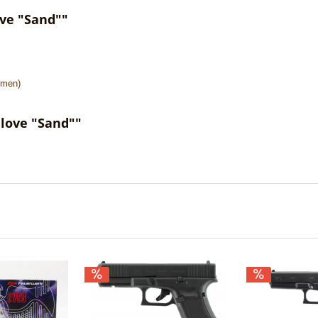
ove "Sand""
umen)
Glove "Sand""