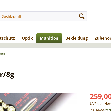
stschutz
Optik
Munition
Bekleidung
Zubehö
onen
r/8g
259,00
UVP des Hers
inkl. MwSt.
zzg