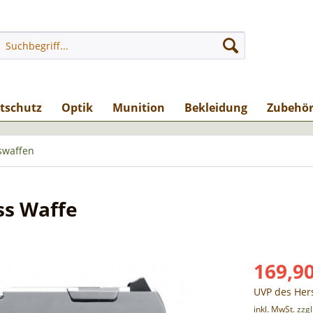
stschutz
Optik
Munition
Bekleidung
Zubehö
swaffen
ss Waffe
169,90
UVP des Hers
inkl. MwSt.
zzg