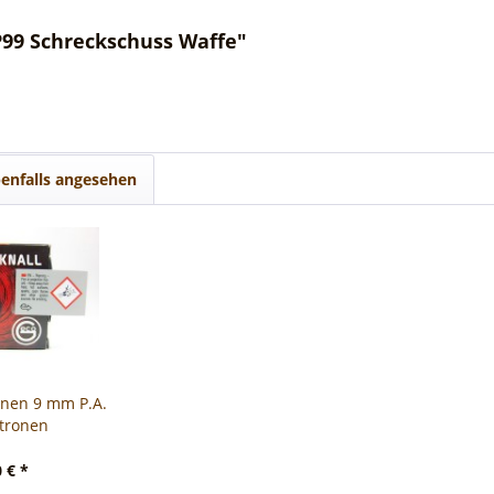
P99 Schreckschuss Waffe"
enfalls angesehen
onen 9 mm P.A.
atronen
 € *