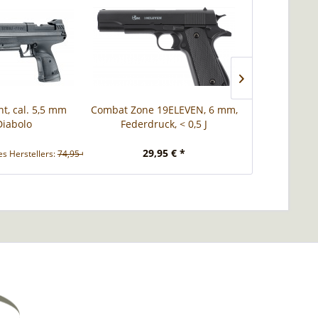
nt, cal. 5,5 mm
Combat Zone 19ELEVEN, 6 mm,
Beretta MOD.
 Diabolo
Federdruck, < 0,5 J
4,5 mm
29,95 € *
319,00 € *
s Herstellers:
74,95 € *
UVP