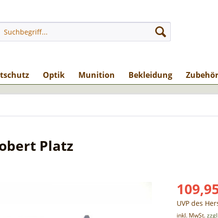
stschutz
Optik
Munition
Bekleidung
Zubehö
obert Platz
109,95
UVP des Hers
inkl. MwSt.
zzg