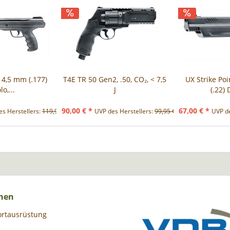
 4,5 mm (.177)
T4E TR 50 Gen2, .50, CO₂, < 7,5
UX Strike Poi
o,...
J
(.22)
90,00 € *
67,00 € *
s Herstellers:
119,90 € *
UVP des Herstellers:
99,95 € *
UVP de
nen
ortausrüstung