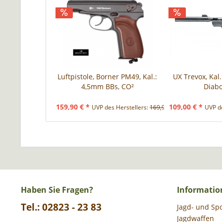
Luftpistole, Borner PM49, Kal.:
UX Trevox, Kal.
4,5mm BBs, CO²
Diabol
159,90 € *
109,00 € *
UVP des Herstellers:
169,90 € *
UVP de
Haben Sie Fragen?
Informatio
Tel.: 02823 - 23 83
Jagd- und Sp
Jagdwaffen