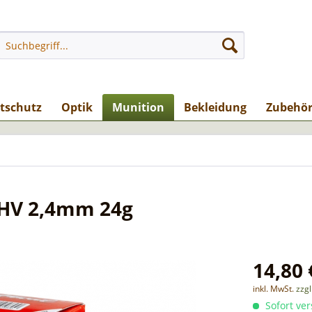
stschutz
Optik
Munition
Bekleidung
Zubehö
 HV 2,4mm 24g
14,80 
inkl. MwSt.
zzg
Sofort ver