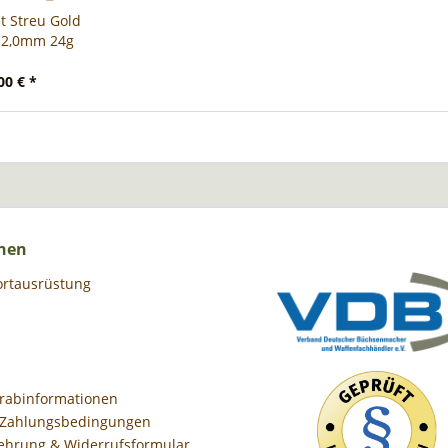
t Streu Gold
V 2,0mm 24g
00 € *
nen
ortausrüstung
orabinformationen
 Zahlungsbedingungen
ehrung & Widerrufsformular