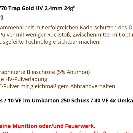
/70 Trap Gold HV 2,4mm 24g"
4g
ammenarbeit mit erfolgreichen Kaderschützen des D
Pulver mit weniger Rückstoß, Zwischenmittel mit opt
usgefeilte Technologie sichtbar machen.
raphitierte Bleischrote (5% Antimon)
le HV-Pulverladung
il“-Pulver mit gleichmäßigem Abbrandverhalten
s / 10 VE im Umkarton 250 Schuss / 40 VE 4x Umk
keine Munition oder/und Feuerwerk.