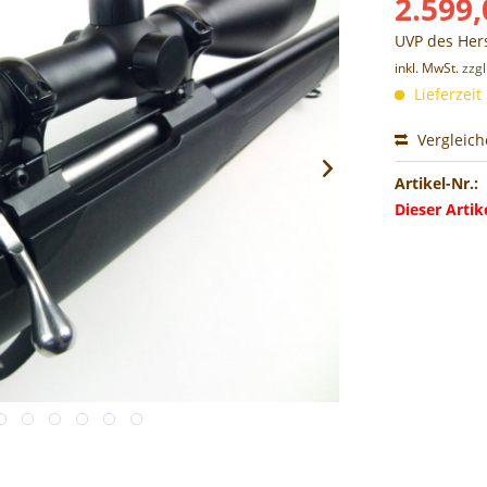
2.599,
UVP des Hers
inkl. MwSt.
zzg
Lieferzeit
Vergleic
Artikel-Nr.:
Dieser Arti