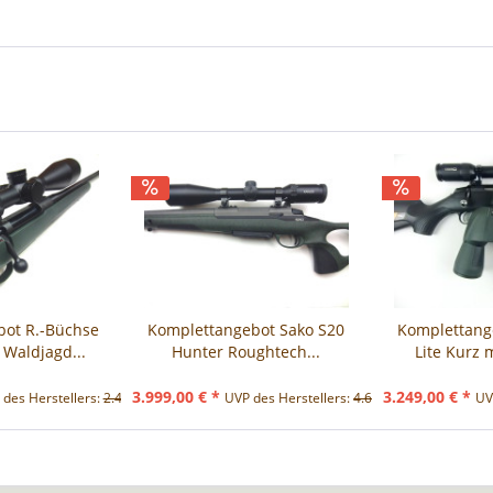
bot R.-Büchse
Komplettangebot Sako S20
Komplettange
Waldjagd...
Hunter Roughtech...
Lite Kurz m
3.999,00 € *
3.249,00 € *
des Herstellers:
2.491,00 € *
UVP des Herstellers:
4.672,00 € *
UV