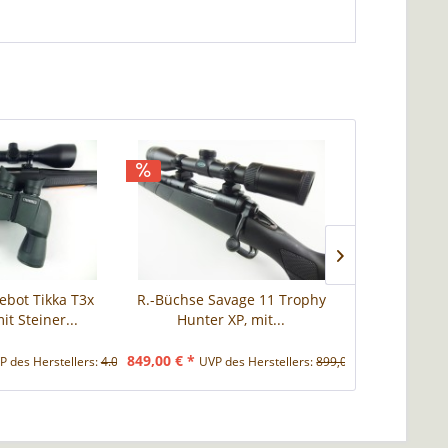
bot Tikka T3x
R.-Büchse Savage 11 Trophy
R.-Büchse R8
it Steiner...
Hunter XP, mit...
Schwar
849,00 € *
5.999,00 € *
P des Herstellers:
4.032,00 € *
UVP des Herstellers:
899,00 € *
U