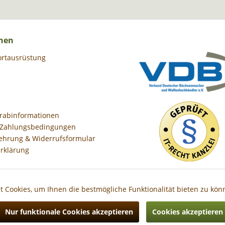
nen
ortausrüstung
orabinformationen
 Zahlungsbedingungen
ehrung & Widerrufsformular
rklärung
 Cookies, um Ihnen die bestmögliche Funktionalität bieten zu kö
Nur funktionale Cookies akzeptieren
Cookies akzeptieren
Preise inkl. gesetzl. Mehrwertsteuer zzgl.
Versandkosten
, wenn nicht anders besc