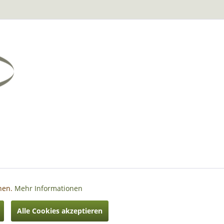
nnen.
Mehr Informationen
Aktiv
Alle Cookies akzeptieren
hrieben
Aktiv