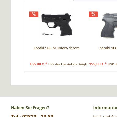
Zoraki 906 brüniert-chrom
Zoraki 906
155,00 € *
155,00 € *
UVP des Herstellers:
169,00 € *
UVP de
Haben Sie Fragen?
Informatio
Tel.: 02823 - 23 83
Jagd- und Sp