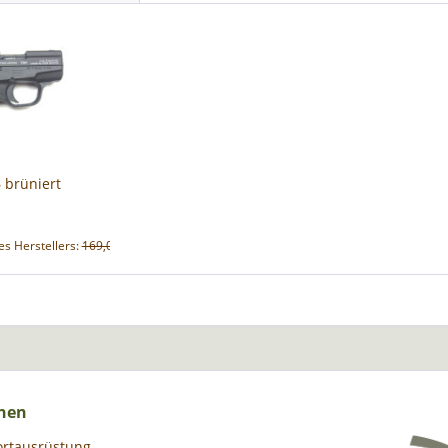
 brüniert
s Herstellers:
169,00 € *
nen
ortausrüstung