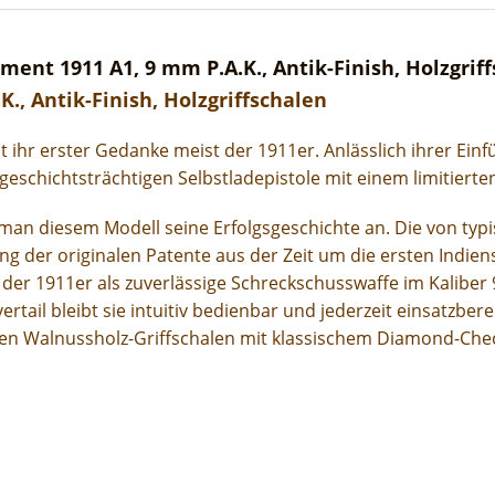
ent 1911 A1, 9 mm P.A.K., Antik-Finish, Holzgrif
., Antik-Finish, Holzgriffschalen
ihr erster Gedanke meist der 1911er. Anlässlich ihrer Einf
 geschichtsträchtigen Selbstladepistole mit einem limitiert
t man diesem Modell seine Erfolgsgeschichte an. Die von t
tung der originalen Patente aus der Zeit um die ersten Ind
 der 1911er als zuverlässige Schreckschusswaffe im Kalibe
l bleibt sie intuitiv bedienbar und jederzeit einsatzbereit.
lten Walnussholz-Griffschalen mit klassischem Diamond-Che