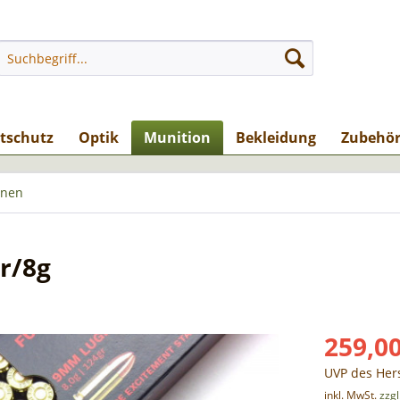
stschutz
Optik
Munition
Bekleidung
Zubehö
onen
r/8g
259,00
UVP des Hers
inkl. MwSt.
zzg