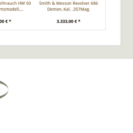
eihrauch HW 50
Smith & Wesson Revolver 686
Savage 110 El
umsmodell,...
Demon, Kal. .357Mag.
LapMa
00 € *
3.333,00 € *
2.799,00 € *
U