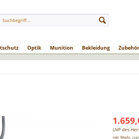
stschutz
Optik
Munition
Bekleidung
Zubehö
1.659,
UVP des Hers
inkl. MwSt.
zzg