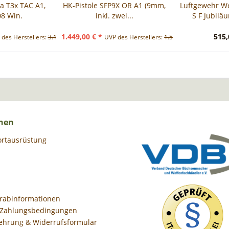
a T3x TAC A1,
HK-Pistole SFP9X OR A1 (9mm,
Luftgewehr W
08 Win.
inkl. zwei...
S F Jubilä
1.449,00 € *
515,
des Herstellers:
3.199,00 € *
UVP des Herstellers:
1.585,00 € *
nen
ortausrüstung
orabinformationen
 Zahlungsbedingungen
ehrung & Widerrufsformular