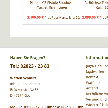
Pistole, CZ Pistole Shadow II
R.-Büchse Tikk
Target, 9mm Luger
Kal.: .3
2.100,00 € *
2.899,00 € *
UVP des Herstellers:
2.278,00 € *
UVP 
Haben Sie Fragen?
Informatio
Tel.: 02823 - 23 83
Jagd- und Sp
Jagdwaffen
Kontakt
Waffen Schmitt
Waffenshop
Inh. Ralph Schmitt
Anfahrt
Brückenstraße 36
Rechtliche V
D-47574 Goch
Versand und
Widerrufsbel
Mo - Fr, 09:00 - 12:30 Uhr / 14:30 - 18:00 Uhr