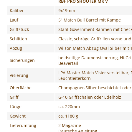
RBF
PRO SHOOTER MK V
Kaliber
9x19mm
Lauf
5" Match Bull Barrel mit Rampe
Griffstück
Stahl-Government Rahmen mit Check
Schlitten
Classic, schräge Griffrillen vorne und
Abzug
Wilson Match Abzug Oval Silber mit 
beidseitige Daumensicherung, Hi-Gr
Sicherungen
Beavertail
LPA Master Match Visier verstellbar
Visierung
Leuchtleiterkorn
Oberfläche
Champagner-Silber beschichtet oder 
Griff
G-10 Griffschalen oder Edelholz
Länge
ca. 220mm
Gewicht
ca. 1180 g
Lieferumfang
2 Magazine
Deutsche Anleitung