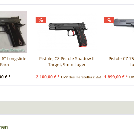
l 6" Longslide
Pistole, CZ Pistole Shadow II
Pistole CZ 7
Para
Target, 9mm Luger
Lu
00 € *
2.100,00 € *
1.899,00 € *
UVP des Herstellers:
2.278,00 € *
UV
nen