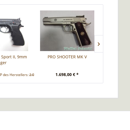
5 Sport II, 9mm
PRO SHOOTER MK V
Precision St
ger
.
1.698,00 € *
1.59
P des Herstellers:
2.079,00 € *