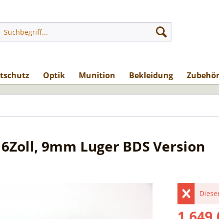
stschutz
Optik
Munition
Bekleidung
Zubehö
 6Zoll, 9mm Luger BDS Version
Dieser
1.649,