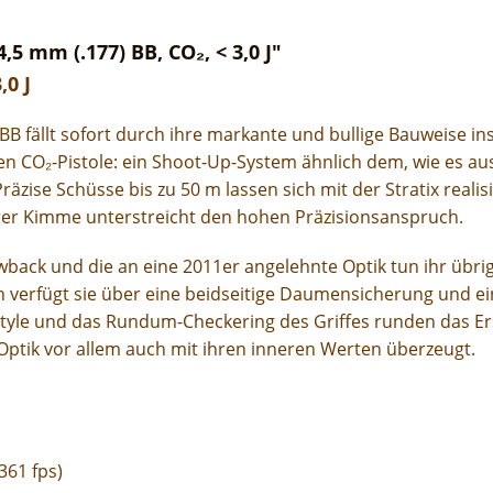
5 mm (.177) BB, CO₂, < 3,0 J"
,0 J
BB fällt sofort durch ihre markante und bullige Bauweise i
n CO₂-Pistole: ein Shoot-Up-System ähnlich dem, wie es aus
äzise Schüsse bis zu 50 m lassen sich mit der Stratix reali
barer Kimme unterstreicht den hohen Präzisionsanspruch.
wback und die an eine 2011er angelehnte Optik tun ihr übri
h verfügt sie über eine beidseitige Daumensicherung und ei
 und das Rundum-Checkering des Griffes runden das Ers
Optik vor allem auch mit ihren inneren Werten überzeugt.
361 fps)