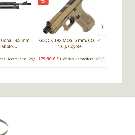
ssional, 4,5 mm
GLOCK 19X MOS, 6 mm, CO₂, <
Colt SAA .4
iabolo,...
1,0 J, Coyote
(.177) 
179,90 € *
179,90 € *
des Herstellers:
129,90 € *
UVP des Herstellers:
189,90 € *
UVP