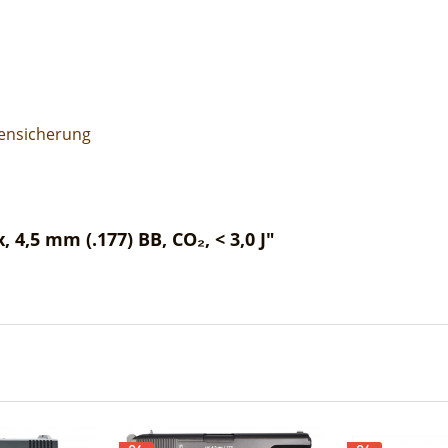
ensicherung
 4,5 mm (.177) BB, CO₂, < 3,0 J"