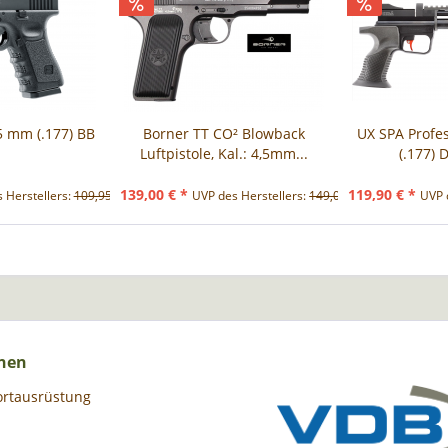
,5 mm (.177) BB
Borner TT CO² Blowback
UX SPA Profe
Luftpistole, Kal.: 4,5mm...
(.177) D
139,00 € *
119,90 € *
 Herstellers:
109,95 € *
UVP des Herstellers:
149,00 € *
UVP 
nen
ortausrüstung