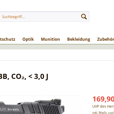
stschutz
Optik
Munition
Bekleidung
Zubehö
B, CO₂, < 3,0 J
169,90
UVP des Hers
inkl. MwSt.
zzg