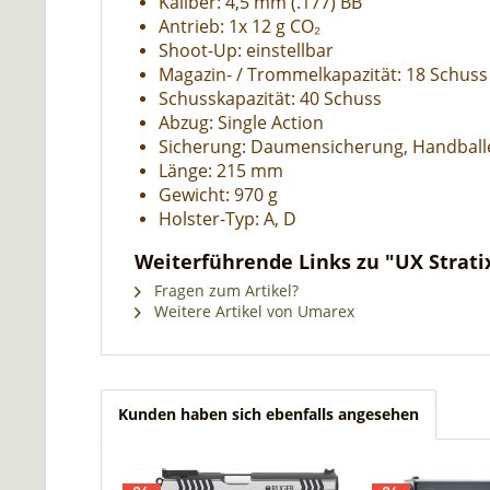
Kaliber: 4,5 mm (.177) BB
Antrieb: 1x 12 g CO₂
Shoot-Up: einstellbar
Magazin- / Trommelkapazität: 18 Schuss
Schusskapazität: 40 Schuss
Abzug: Single Action
Sicherung: Daumensicherung, Handball
Länge: 215 mm
Gewicht: 970 g
Holster-Typ: A, D
Weiterführende Links zu "UX Stratix,
Fragen zum Artikel?
Weitere Artikel von Umarex
Kunden haben sich ebenfalls angesehen