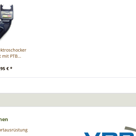
ektroschocker
 mit PTB...
95 € *
nen
ortausrüstung