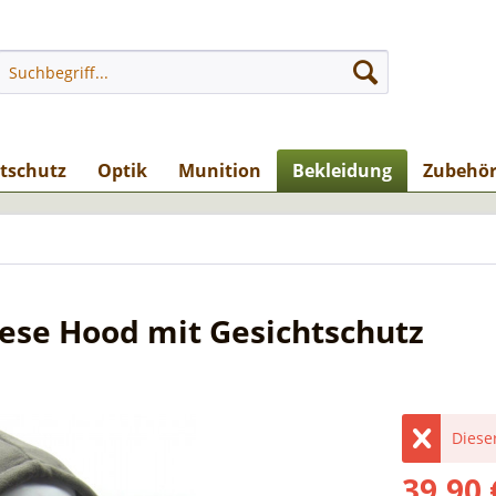
stschutz
Optik
Munition
Bekleidung
Zubehö
eese Hood mit Gesichtschutz
Dieser
39,90 