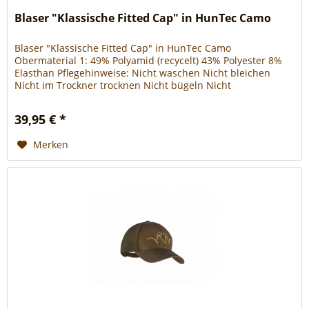
Blaser "Klassische Fitted Cap" in HunTec Camo
Blaser "Klassische Fitted Cap" in HunTec Camo
Obermaterial 1: 49% Polyamid (recycelt) 43% Polyester 8%
Elasthan Pflegehinweise: Nicht waschen Nicht bleichen
Nicht im Trockner trocknen Nicht bügeln Nicht
trockenreinigen Nicht nassreinigen Von Feuer fernhalten.
Größen: S/M = Kopfumfang 58 cm L/XL = Kopfumfang 59-60
39,95 € *
cm
Merken