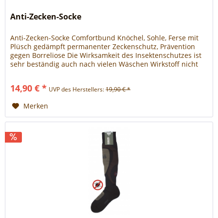
Anti-Zecken-Socke
Anti-Zecken-Socke Comfortbund Knöchel, Sohle, Ferse mit
Plüsch gedämpft permanenter Zeckenschutz, Prävention
gegen Borreliose Die Wirksamkeit des Insektenschutzes ist
sehr beständig auch nach vielen Wäschen Wirkstoff nicht
auf der Haut durch spezielle Stricktechnik, Innenschicht ist
wirkstofffrei, In der Außenschicht ist der Wirkstoff
14,90 € *
UVP des Herstellers:
19,90 € *
Permethrin eingelagert ist....
Merken