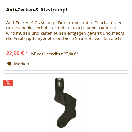
Anti-Zecken-Stützstrumpf
Anti-Zecken-Stützstrumpf Durch konstanten Druck auf den
Unterschenkel, erhöht sich die Blutzirkulation. Dadurch
wird müden und kalten Füßen entgegen gewirkt und macht
die Ansitzjagd angenehmer. Diese Strümpfe werden auch
von Spitzensportlern getragen, um die Leistungen zu
erhöhen, darum wird diese ausgezeichnete Eigenschaft
22,90 € *
UVP des Herstellers:
27,90 € *
auch bei der Ansitzjagd gerne genutzt. Permanenter...
Merken