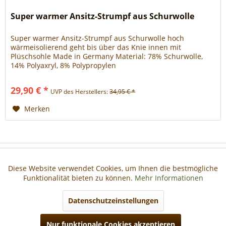
Super warmer Ansitz-Strumpf aus Schurwolle
Super warmer Ansitz-Strumpf aus Schurwolle hoch
wärmeisolierend geht bis über das Knie innen mit
Plüschsohle Made in Germany Material: 78% Schurwolle,
14% Polyaxryl, 8% Polypropylen
29,90 € *
UVP des Herstellers:
34,95 € *
Merken
Haben Sie Fragen?
Diese Website verwendet Cookies, um Ihnen die bestmögliche
Aktiv
Funktionale
Funktionalität bieten zu können.
Mehr Informationen
Informationen
Aktiv
Marketing
Datenschutzeinstellungen
Nur funktionale Cookies akzeptieren