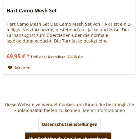
Hart Camo Mesh Set
Hart Camo Mesh Set Das Camo Mesh Set von HART ist ein 2-
teiliger Netztarnanzug, bestehend aus Jacke und Hose. Der
Tarnanzug ist zum Überziehen über die normale
Jagdkleidung gedacht. Die Tarnjacke besitzt eine
Brusttasche mit Reißverschluss und einen integrierten
Mückengesichtsschutz. Die Tarnhose hat einen elastischen
69,95 € *
UVP des Herstellers:
79,95 € *
Bund und ist auch wie die Jacke des Tarnanzuges absolut...
Merken
Haben Sie Fragen?
Diese Website verwendet Cookies, um Ihnen die bestmögliche
Aktiv
Funktionale
Funktionalität bieten zu können.
Mehr Informationen
Informationen
Aktiv
Marketing
Datenschutzeinstellungen
Nur funktionale Cookies akzeptieren