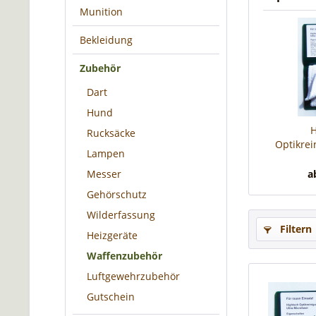
Munition
Bekleidung
Zubehör
Dart
Hund
H
Rucksäcke
Optikrei
Lampen
Ultr
Messer
a
Gehörschutz
Wilderfassung
Filtern
Heizgeräte
Waffenzubehör
Luftgewehrzubehör
Gutschein