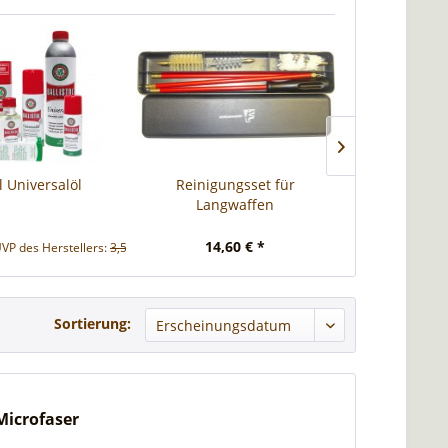
ol Universalöl
Reinigungsset für
Interflon S
Langwaffen
14,60 € *
4,90 € *
VP des Herstellers:
3,51 € *
UVP de
Sortierung:
Microfaser