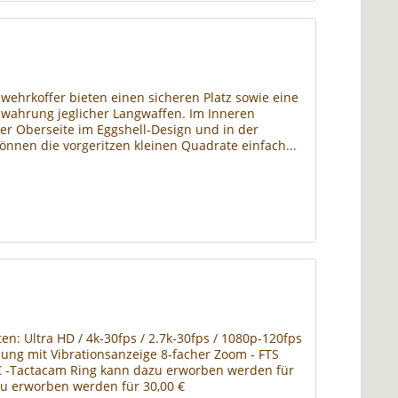
hrkoffer bieten einen sicheren Platz sowie eine
ewahrung jeglicher Langwaffen. Im Inneren
der Oberseite im Eggshell-Design und in der
können die vorgeritzen kleinen Quadrate einfach...
n: Ultra HD / 4k-30fps / 2.7k-30fps / 1080p-120fps
ung mit Vibrationsanzeige 8-facher Zoom - FTS
€ -Tactacam Ring kann dazu erworben werden für
zu erworben werden für 30,00 €