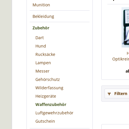
Munition
Bekleidung
Zubehör
Dart
Hund
H
Rucksäcke
Optikrei
Lampen
Ultr
Messer
a
Gehörschutz
Wilderfassung
Filtern
Heizgeräte
Waffenzubehör
Luftgewehrzubehör
Gutschein