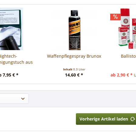
ightech-
Waffenpflegespray Brunox
Ballist
nigungstuch aus
a-Microfaser
Inhalt
0.3 Liter
b 7,95 € *
14,60 € *
ab 2,90 € *
U
Vorherige Artikel laden