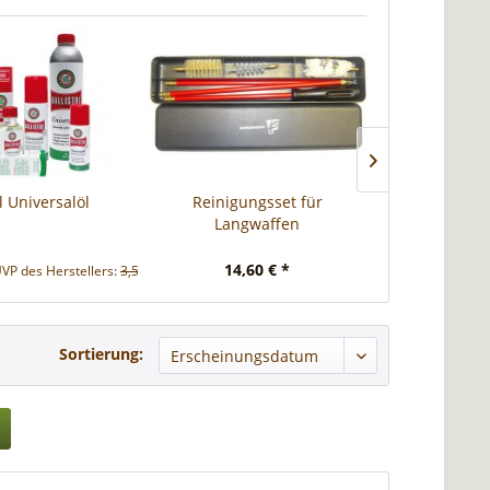
ol Universalöl
Reinigungsset für
Interflon S
Langwaffen
14,60 € *
4,90 € *
VP des Herstellers:
3,51 € *
UVP de
Sortierung: