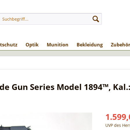
stschutz
Optik
Munition
Bekleidung
Zubehö
de Gun Series Model 1894™, Kal.
1.599,
UVP des Hers