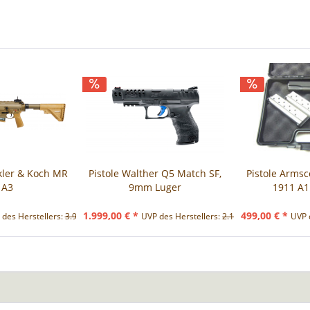
kler & Koch MR
Pistole Walther Q5 Match SF,
Pistole Armsc
 A3
9mm Luger
1911 A1 
1.999,00 € *
499,00 € *
des Herstellers:
3.914,00 € *
UVP des Herstellers:
2.149,00 € *
UVP 