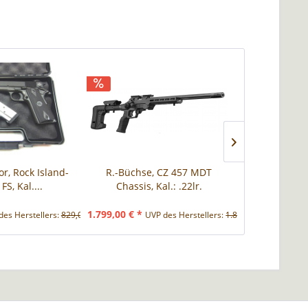
or, Rock Island-
R.-Büchse, CZ 457 MDT
SL.-Büchse
FS, Kal....
Chassis, Kal.: .22lr.
Virtus Pat
1.799,00 € *
2.999,00 € *
des Herstellers:
829,00 € *
UVP des Herstellers:
1.859,00 € *
U