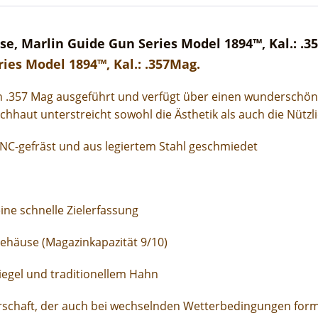
e, Marlin Guide Gun Series Model 1894™, Kal.: .3
ies Model 1894™, Kal.: .357Mag.
in .357 Mag ausgeführt und verfügt über einen wunderschön
chhaut unterstreicht sowohl die Ästhetik als auch die Nützl
C-gefräst und aus legiertem Stahl geschmiedet
ine schnelle Zielerfassung
ehäuse (Magazinkapazität 9/10)
iegel und traditionellem Hahn
erschaft, der auch bei wechselnden Wetterbedingungen forms