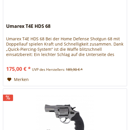
Umarex T4E HDS 68
Umarex T4E HDS 68 Bei der Home Defense Shotgun 68 mit
Doppellauf spielen Kraft und Schnelligkeit zusammen. Dank
„Quick-Piercing-System“ ist die Waffe blitzschnell
einsatzbereit: Ein leichter Schlag auf die Unterseite des
Griffs sticht die CO₂-Kapsel erst im Ernstfall an. Zur
Ausstattung der HDS gehören eine Picatinny-Schiene unter
175,00 € *
UVP des Herstellers:
189,90 € *
dem Lauf und eine Druckanzeige. Das starke...
Merken