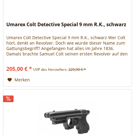
Umarex Colt Detective Special 9 mm R.K., schwarz
Umarex Colt Detective Special 9 mm R.K., schwarz Wer Colt
hört, denkt an Revolver. Doch wie wurde dieser Name zum
Gattungsbegriff? Angefangen hat alles im Jahre 1836.
Damals brachte Samuel Colt seinen ersten Revolver auf den
Markt und hatte mit seiner Konstruktion die
Waffenentwicklung revolutioniert. Sie spüren etwas von
205,00 € *
UVP des Herstellers:
229,90 € *
dieser Faszination, wenn sie unseren absolut...
Merken