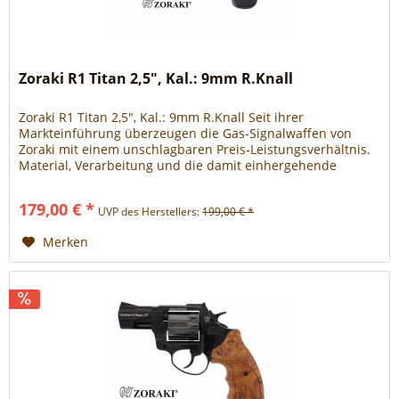
Zoraki R1 Titan 2,5", Kal.: 9mm R.Knall
Zoraki R1 Titan 2,5", Kal.: 9mm R.Knall Seit ihrer
Markteinführung überzeugen die Gas-Signalwaffen von
Zoraki mit einem unschlagbaren Preis-Leistungsverhältnis.
Material, Verarbeitung und die damit einhergehende
Funktionalität sowie Zuverlässigkeit suchen ihres gleichen
auf dem deutschen Markt. Der neue R1 ist ein klassischer
179,00 € *
UVP des Herstellers:
199,00 € *
Double-Action Revolver mit 2,5“ Lauflänge....
Merken