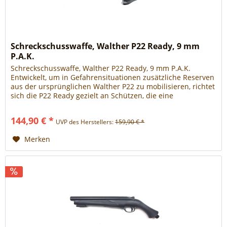
Schreckschusswaffe, Walther P22 Ready, 9 mm
P.A.K.
Schreckschusswaffe, Walther P22 Ready, 9 mm P.A.K.
Entwickelt, um in Gefahrensituationen zusätzliche Reserven
aus der ursprünglichen Walther P22 zu mobilisieren, richtet
sich die P22 Ready gezielt an Schützen, die eine
Schreckschusswaffe vorrangig zu Verteidigungszwecken
nutzen. Aufgrund des schlanken Designs, der zuverlässigen
144,90 € *
UVP des Herstellers:
159,90 € *
Funktion und der intuitiven Bedienung hat sich...
Merken