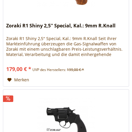
Zoraki R1 Shiny 2,5'' Special, Kal.: 9mm R.Knall
Zoraki R1 Shiny 2,5'' Special, Kal.: 9mm R.Knall Seit ihrer
Markteinführung überzeugen die Gas-Signalwaffen von
Zoraki mit einem unschlagbaren Preis-Leistungsverhältnis.
Material, Verarbeitung und die damit einhergehende
Funktionalität sowie Zuverlässigkeit suchen ihres gleichen
auf dem deutschen Markt. Der neue R1 ist ein klassischer
179,00 € *
UVP des Herstellers:
199,00 € *
Double-Action Revolver mit 2,5“...
Merken