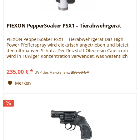
PIEXON PepperSoaker PSX1 – Tierabwehrgerät
PIEXON PepperSoaker PSX1 – Tierabwehrgerät Das High-
Power Pfefferspray wird elektrisch angetrieben und bietet
den ultimativen Schutz. Der Reizstoff Oleoresin Capsicum
wird in 10%iger Konzentration verwendet, was wesentlich
wirkungsvoller als ein handelsübliches Pfefferspray ist.
Eigenschaften: Elektrisch angetriebenes High-Power
235,00 € *
UVP des Herstellers:
259,00 € *
Pfefferspray Große Einsatzdistanz dank...
Merken