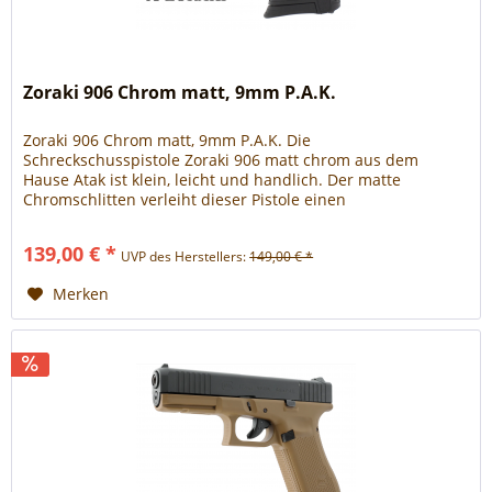
Zoraki 906 Chrom matt, 9mm P.A.K.
Zoraki 906 Chrom matt, 9mm P.A.K. Die
Schreckschusspistole Zoraki 906 matt chrom aus dem
Hause Atak ist klein, leicht und handlich. Der matte
Chromschlitten verleiht dieser Pistole einen
unverwechselbaren Charakter. Der perfekte Begleiter in
allen Lebenslagen. Die perfekte Taschenpistole zur
139,00 € *
UVP des Herstellers:
149,00 € *
Verteidigung. Lieferung erfolgt im Koffer, mit
Reinigungsbürste, Signalbecher und...
Merken