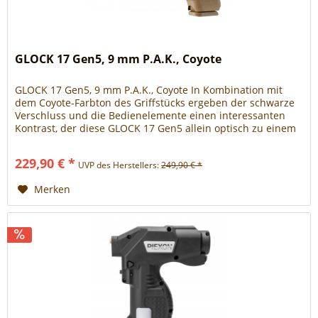
GLOCK 17 Gen5, 9 mm P.A.K., Coyote
GLOCK 17 Gen5, 9 mm P.A.K., Coyote In Kombination mit
dem Coyote-Farbton des Griffstücks ergeben der schwarze
Verschluss und die Bedienelemente einen interessanten
Kontrast, der diese GLOCK 17 Gen5 allein optisch zu einem
absoluten Highlight macht. Als limitierte
Schreckschusswaffe im Kaliber 9 mm P.A.K. aus Deutscher
229,90 € *
UVP des Herstellers:
249,90 € *
Fertigung hat sie auch technisch einiges vorzuweisen.
Den...
Merken