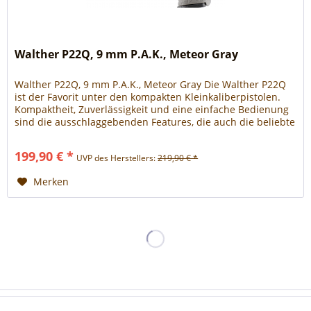
Walther P22Q, 9 mm P.A.K., Meteor Gray
Walther P22Q, 9 mm P.A.K., Meteor Gray Die Walther P22Q
ist der Favorit unter den kompakten Kleinkaliberpistolen.
Kompaktheit, Zuverlässigkeit und eine einfache Bedienung
sind die ausschlaggebenden Features, die auch die beliebte
Schreckschusswaffe prägen. Die Sonderausführung Meteor
Gray ist mit dem Cerakote-beschichteten Schlitten weit
199,90 € *
UVP des Herstellers:
219,90 € *
mehr als eine Farbvariante. Die...
Merken
Haben Sie Fragen?