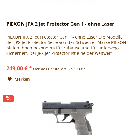
PIEXON JPX 2 Jet Protector Gen 1 - ohne Laser
PIEXON JPX 2 Jet Protector Gen 1 - ohne Laser Die Modelle
der JPX Jet Protector Serie von der Schweizer Marke PIEXON
bieten Ihnen besonders für zuhause und für unterwegs
Sicherheit. Der JPX Jet Protector ist eine der weltweit
modernsten und effektivsten Pfefferspraypistolen. Der
Reizstoff Oleoresin Capsicum wird in 10%iger Konzentration
249,00 € *
UVP des Herstellers:
269,00 € *
verwendet, was wesentlich...
Merken