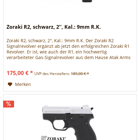
Zoraki R2, schwarz, 2'', Kal.: 9mm R.K.
Zoraki R2, schwarz, 2'', Kal.: 9mm R.K. Der Zoraki R2
Signalrevolver ergänzt ab jetzt den erfolgreichen Zoraki R1
Revolver. Er ist, wie auch der R1, ein hochwertig
verarbeiteter Gas-Signalrevolver aus dem Hause Atak Arms
mit integrierter Fallsicherung, Griffstück aus Metall und
Griffschalen aus schlagfestem Kunststoff. Durch seinen
175,00 € *
UVP des Herstellers:
189,00 € *
Single-/Double-Action Abzug eignet sie der...
Merken