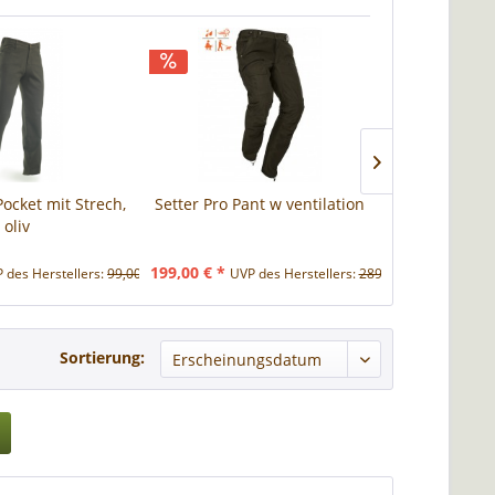
ocket mit Strech,
Setter Pro Pant w ventilation
Karesuand
oliv
199,00 € *
79,
 des Herstellers:
99,00 € *
UVP des Herstellers:
289,90 € *
Sortierung: