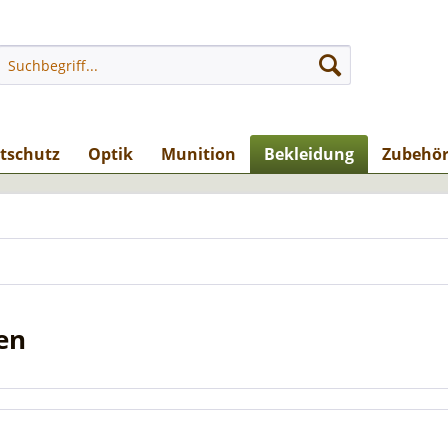
stschutz
Optik
Munition
Bekleidung
Zubehö
en