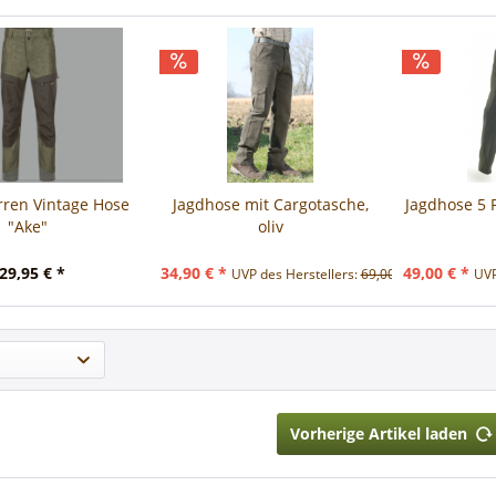
rren Vintage Hose
Jagdhose mit Cargotasche,
Jagdhose 5 P
"Ake"
oliv
29,95 € *
34,90 € *
49,00 € *
UVP des Herstellers:
69,00 € *
UVP
Vorherige Artikel laden