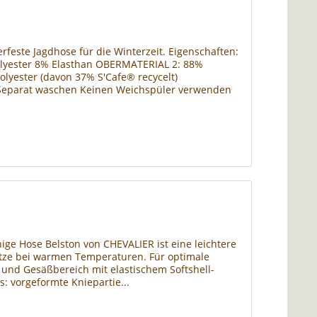
feste Jagdhose für die Winterzeit. Eigenschaften:
olyester 8% Elasthan OBERMATERIAL 2: 88%
yester (davon 37% S'Cafe® recycelt)
Separat waschen Keinen Weichspüler verwenden
hige Hose Belston von CHEVALIER ist eine leichtere
sätze bei warmen Temperaturen. Für optimale
 und Gesäßbereich mit elastischem Softshell-
s: vorgeformte Kniepartie...