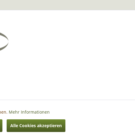
nnen.
Mehr Informationen
Aktiv
Alle Cookies akzeptieren
hrieben
Aktiv