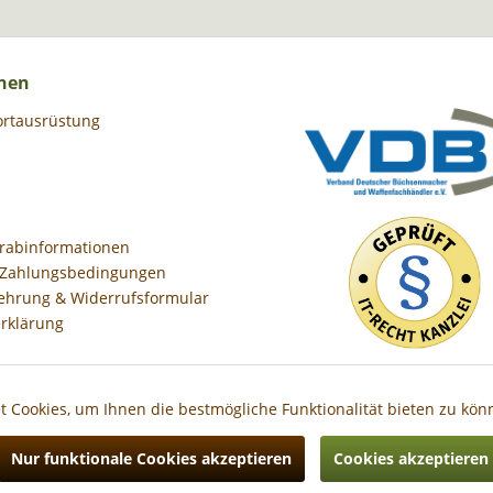
nen
ortausrüstung
orabinformationen
 Zahlungsbedingungen
ehrung & Widerrufsformular
rklärung
 Cookies, um Ihnen die bestmögliche Funktionalität bieten zu kö
Nur funktionale Cookies akzeptieren
Cookies akzeptieren
Preise inkl. gesetzl. Mehrwertsteuer zzgl.
Versandkosten
, wenn nicht anders besc