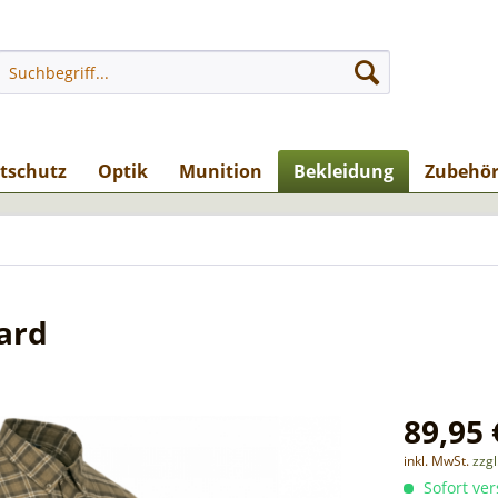
stschutz
Optik
Munition
Bekleidung
Zubehö
ard
89,95 
inkl. MwSt.
zzg
Sofort ver