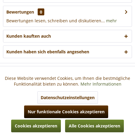
Bewertungen
0
Bewertungen lesen, schreiben und diskutieren...
mehr
Kunden kauften auch
Kunden haben sich ebenfalls angesehen
Haben Sie Fragen?
Diese Website verwendet Cookies, um Ihnen die bestmögliche
Aktiv
Funktionale
Funktionalität bieten zu können.
Mehr Informationen
Informationen
Aktiv
Marketing
Datenschutzeinstellungen
Nur funktionale Cookies akzeptieren
Aktiv
Tracking
* Alle Preise inkl. gesetzl. Mehrwertsteuer zzgl.
Versandkosten
, wenn nicht
Cookies akzeptieren
Alle Cookies akzeptieren
anders beschrieben
Aktiv
Personalisierung