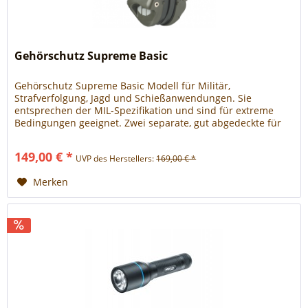
Gehörschutz Supreme Basic
Gehörschutz Supreme Basic Modell für Militär,
Strafverfolgung, Jagd und Schießanwendungen. Sie
entsprechen der MIL-Spezifikation und sind für extreme
Bedingungen geeignet. Zwei separate, gut abgedeckte für
optimalen Stereoeffekt und Lokalisierung der
Geräuschrichtung Für rechts- und linkshändige Schützen
149,00 € *
UVP des Herstellers:
169,00 € *
Modernste Technik für optimalen Sound Reproduktion der
Umgebungsgeräusche
Merken