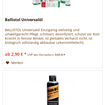
Ballistol Universalöl
BALLISTOL Universalöl Einzigartig vielseitig und
umweltgerecht Pflegt, schmiert, desinfiziert, schützt vor Rost
Kriecht in feinste Winkel, ist gleitaktiv Verharzt nicht, ist
biologisch vollständig abbaubar Lebensmittelecht,
hautverträglich und völlig unbedenklich Der Geheimtipp für
Heimwerker, Industrie und Handwerk Auto und Motorrad
ab 2,90 € *
UVP des Herstellers:
3,51 € *
Haushalt und Garten Holz- und Lederpflege...
Merken