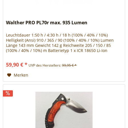
Walther PRO PL70r max. 935 Lumen
Leuchtdauer 1:50 h / 4:30 h / 18 h (100% / 40% / 10%)
Helligkeit (Ansi) 910 / 365 / 90 (100% / 40% / 10%) Lumen
Länge 143 mm Gewicht 142 g Reichweite 205 / 150 / 85
(100% / 40% / 10%) m Batterietyp 1 x ICR 18650 Li-Ion
Zubehör 1x ICR 18650 Akku, Batterie Box für 3x AAA,
Ladeschale, USB - Ladekabel, USB - Ladeadapter für
59,90 € *
UVP des Herstellers:
99,95 € *
Fahrzeuge (Input: 12V / 24V), Gürteltasche,...
Merken