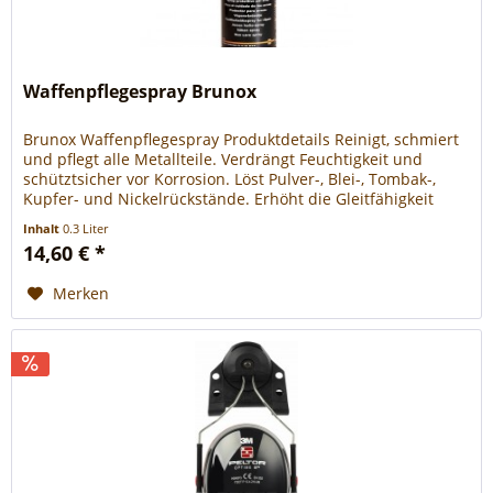
Waffenpflegespray Brunox
Brunox Waffenpflegespray Produktdetails Reinigt, schmiert
und pflegt alle Metallteile. Verdrängt Feuchtigkeit und
schütztsicher vor Korrosion. Löst Pulver-, Blei-, Tombak-,
Kupfer- und Nickelrückstände. Erhöht die Gleitfähigkeit
aller beweglichen Teile. Neutralisiert Handschweiß.
Inhalt
0.3 Liter
Ausgezeichnete Kriecheigenschaften (dünner Schutzfilm,
14,60 € *
der nicht aushärtetund verharzt). Enthält...
Merken