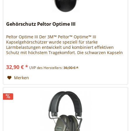
Gehörschutz Peltor Optime III
Peltor Optime III Der 3M™ Peltor™ Optime™ III
Kapselgehörschützer wurde speziell für starke
Lärmbelastungen entwickelt und kombiniert effektiven
Schutz mit höchstem Tragekomfort. Die schwarzen Kapseln
haben einen Dämmwert von SNR = 34dB. Die hohe
Sicherheit des Optime™ III basiert auf der innovativen
32,90 € *
UVP des Herstellers:
36,90 € *
Doppelschalentechnologie, welche die Resonanz im Inneren
der Kapsel...
Merken