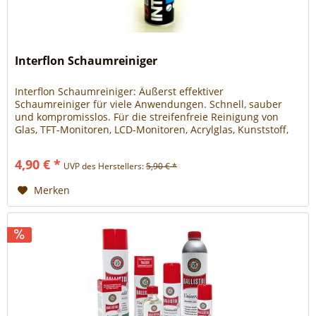
Interflon Schaumreiniger
Interflon Schaumreiniger: Äußerst effektiver
Schaumreiniger für viele Anwendungen. Schnell, sauber
und kompromisslos. Für die streifenfreie Reinigung von
Glas, TFT-Monitoren, LCD-Monitoren, Acrylglas, Kunststoff,
Spiegel, Kücheneinrichtungen, Büromaschinen, Büromöbel,
Rechner und vielen anderen wasserbeständigen
4,90 € *
UVP des Herstellers:
5,90 € *
Oberflächen. Beseitigt gründlich Schmutz, Fett, Nikotin,...
Merken