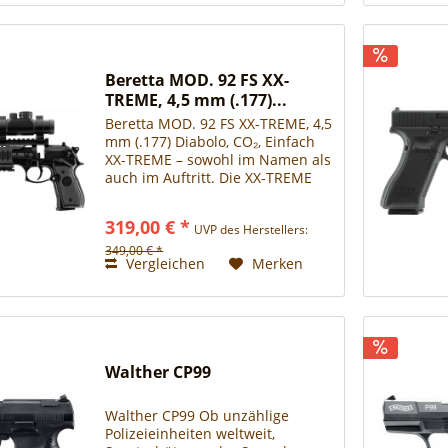
Beretta MOD. 92 FS XX-
TREME, 4,5 mm (.177)...
Beretta MOD. 92 FS XX-TREME, 4,5
mm (.177) Diabolo, CO₂, Einfach
XX-TREME – sowohl im Namen als
auch im Auftritt. Die XX-TREME
basiert auf der Beretta MOD. 92
FS und erreicht durch ihr Plus an
319,00 € *
UVP des Herstellers:
Zubehör ein neues Level für
ambitionierte...
349,00 € *
Vergleichen
Merken
Walther CP99
Walther CP99 Ob unzählige
Polizeieinheiten weltweit,