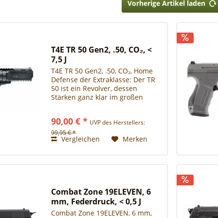
Vorherige Artikel laden
T4E TR 50 Gen2, .50, CO₂, <
7,5 J
T4E TR 50 Gen2, .50, CO₂, Home
Defense der Extraklasse: Der TR
50 ist ein Revolver, dessen
Stärken ganz klar im großen
Kaliber .50, der enormen Energie
und auch der auffälligen Optik
90,00 € *
UVP des Herstellers:
liegen. Gleich sechs Kugeln im
Kaliber .50 lädst du...
99,95 € *
Vergleichen
Merken
Combat Zone 19ELEVEN, 6
mm, Federdruck, < 0,5 J
Combat Zone 19ELEVEN, 6 mm,