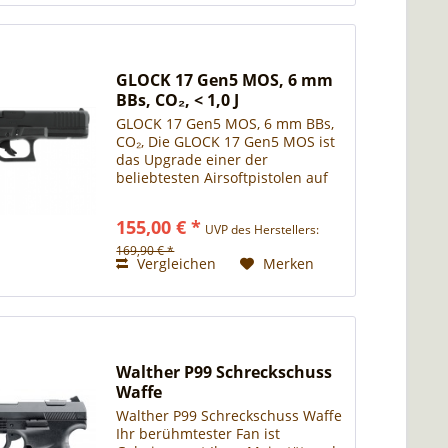
GLOCK 17 Gen5 MOS, 6 mm
BBs, CO₂, < 1,0 J
GLOCK 17 Gen5 MOS, 6 mm BBs,
CO₂, Die GLOCK 17 Gen5 MOS ist
das Upgrade einer der
beliebtesten Airsoftpistolen auf
allen Spielfeldern. Denn durch
das Modular Optic System (MOS)
155,00 € *
UVP des Herstellers:
können Leuchtpunktvisiere über
die im Lieferumfang...
169,90 € *
Vergleichen
Merken
Walther P99 Schreckschuss
Waffe
Walther P99 Schreckschuss Waffe
Ihr berühmtester Fan ist