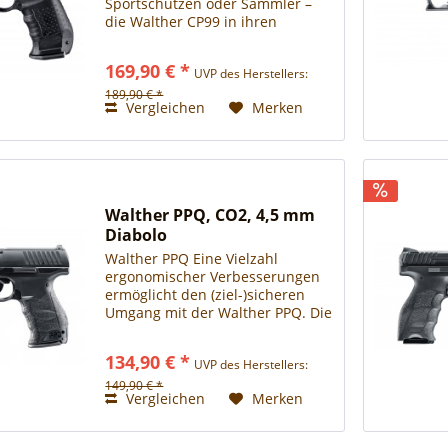
Sportschützen oder Sammler –
die Walther CP99 in ihren
verschiedenen Varianten
überzeugt. Die technischen
169,90 € *
UVP des Herstellers:
Features der Originalwaffe –
Entspanndrücker, beidseitiger
189,90 € *
Vergleichen
Merken
Magazinhalter sowie...
Walther PPQ, CO2, 4,5 mm
Diabolo
Walther PPQ Eine Vielzahl
ergonomischer Verbesserungen
ermöglicht den (ziel-)sicheren
Umgang mit der Walther PPQ. Die
HI-GRIP Oberfl äche im
Handbereich des Griffstückes
134,90 € *
UVP des Herstellers:
gewährleistet eine schnelle und
rutschsichere Handhabung. Der...
149,90 € *
Vergleichen
Merken