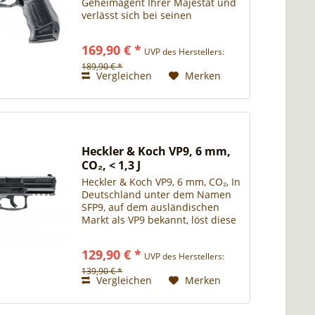
Geheimagent Ihrer Majestät und
verlässt sich bei seinen
Filmabenteuern stets auf "seine"
Walther P99. Polizei und Militär
169,90 € *
UVP des Herstellers:
weltweit verwenden die Walther
P99 - eine der modernsten...
189,90 € *
Vergleichen
Merken
Heckler & Koch VP9, 6 mm,
CO₂, < 1,3 J
Heckler & Koch VP9, 6 mm, CO₂, In
Deutschland unter dem Namen
SFP9, auf dem ausländischen
Markt als VP9 bekannt, löst diese
Pistole bei Enthusiasten Freude
aus. Als Hommage an die VP70
129,90 € *
UVP des Herstellers:
bietet Heckler & Koch eine
moderne Waffe in...
139,90 € *
Vergleichen
Merken