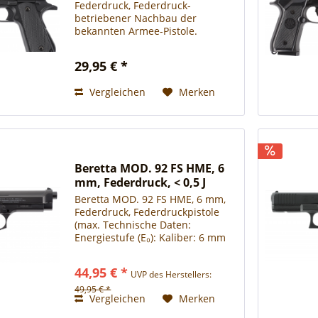
Federdruck, Federdruck-
betriebener Nachbau der
bekannten Armee-Pistole.
Schwerer Metallschlitten und
Metall-Lauf. Lieferung mit
29,95 € *
Reinigungswerkzeug und 250
BBs. Technische Daten:
Vergleichen
Merken
Energiestufe (E₀): Kaliber: 6...
Beretta MOD. 92 FS HME, 6
mm, Federdruck, < 0,5 J
Beretta MOD. 92 FS HME, 6 mm,
Federdruck, Federdruckpistole
(max. Technische Daten:
Energiestufe (E₀): Kaliber: 6 mm
BB Antrieb: Federdruck Magazin-
/ Trommelkapazität: 12 Schuss
44,95 € *
UVP des Herstellers:
Sicherung: Schiebesicherung
Shoot-Up: nicht einstellbar...
49,95 € *
Vergleichen
Merken