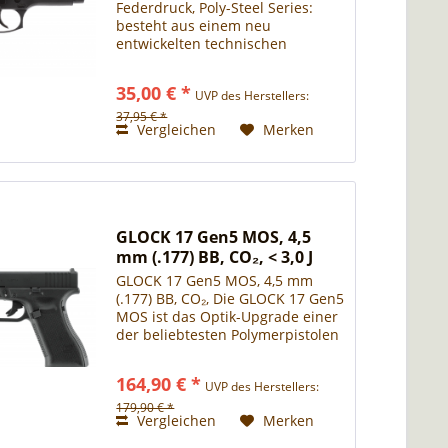
Federdruck, Poly-Steel Series:
besteht aus einem neu
entwickelten technischen
Kunststoff Realistische
Federdruck-Version der
35,00 € *
UVP des Herstellers:
berühmten Militärpistole Wertige
Optik Besonders
37,95 € *
Vergleichen
Merken
widerstandsfähig Liegt
angenehm...
GLOCK 17 Gen5 MOS, 4,5
mm (.177) BB, CO₂, < 3,0 J
GLOCK 17 Gen5 MOS, 4,5 mm
(.177) BB, CO₂, Die GLOCK 17 Gen5
MOS ist das Optik-Upgrade einer
der beliebtesten Polymerpistolen
der Welt. Denn durch das
Modular Optic System (MOS)
164,90 € *
UVP des Herstellers:
können Leuchtpunktvisiere über
die im Lieferumfang...
179,90 € *
Vergleichen
Merken