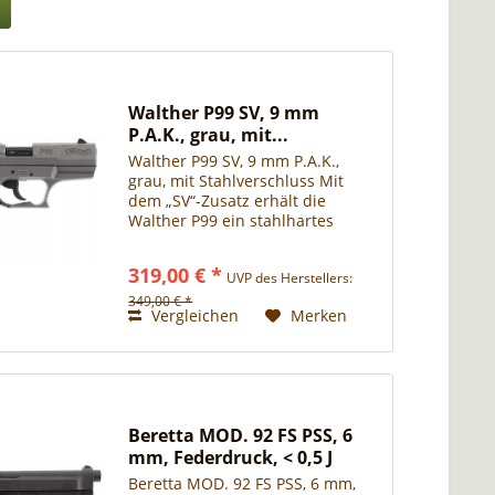
Walther P99 SV, 9 mm
P.A.K., grau, mit...
Walther P99 SV, 9 mm P.A.K.,
grau, mit Stahlverschluss Mit
dem „SV“-Zusatz erhält die
Walther P99 ein stahlhartes
Upgrade. Stärker als je zuvor
stellt sich die
319,00 € *
UVP des Herstellers:
Schreckschusspistole mit dem
CNC-gefrästen und Cerakote-
349,00 € *
Vergleichen
Merken
beschichteten...
Beretta MOD. 92 FS PSS, 6
mm, Federdruck, < 0,5 J
Beretta MOD. 92 FS PSS, 6 mm,