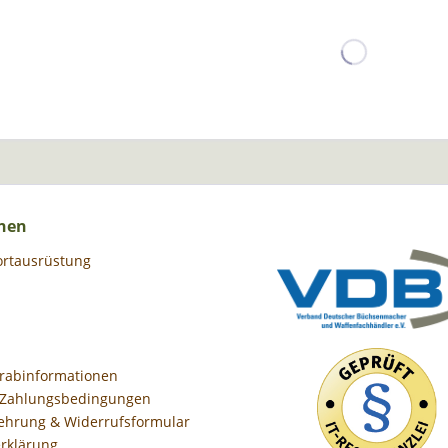
nen
ortausrüstung
orabinformationen
 Zahlungsbedingungen
ehrung & Widerrufsformular
rklärung