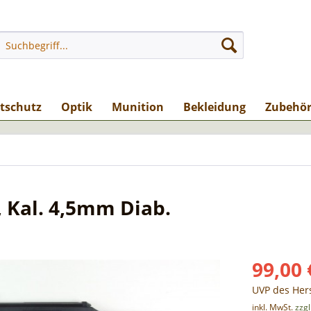
stschutz
Optik
Munition
Bekleidung
Zubehö
 Kal. 4,5mm Diab.
99,00 
UVP des Hers
inkl. MwSt.
zzg