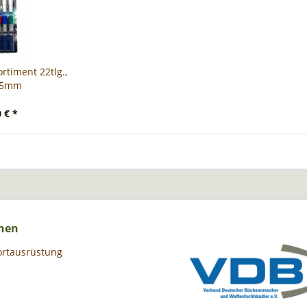
rtiment 22tlg.,
 15mm
 € *
nen
ortausrüstung