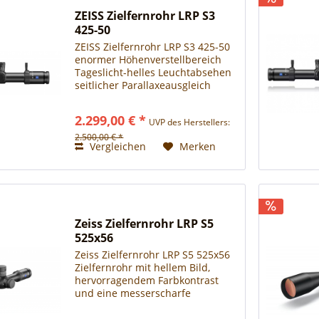
ZEISS Zielfernrohr LRP S3
425-50
ZEISS Zielfernrohr LRP S3 425-50
enormer Höhenverstellbereich
Tageslicht-helles Leuchtabsehen
seitlicher Parallaxeausgleich
großes Sehfeld Jeder Jagdausflug
ist anders, das muss aber nicht
2.299,00 € *
UVP des Herstellers:
bedeuten, dass Sie sich nicht so
gut wie möglich...
2.500,00 € *
Vergleichen
Merken
Zeiss Zielfernrohr LRP S5
525x56
Zeiss Zielfernrohr LRP S5 525x56
Zielfernrohr mit hellem Bild,
hervorragendem Farbkontrast
und eine messerscharfe
Auflösung. Das Modell LRP S5
stellt die Meisterklasse von