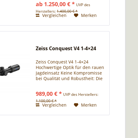
ab 1.250,00 € *
UVP des
kompakte Bauweise und das
ausgewogene Verhältnis von
Herstellers:
1.400,00 € *
Vergleichen
Merken
großem...
Zeiss Conquest V4 1-4×24
Zeiss Conquest V4 1-4×24
Hochwertige Optik für den rauen
Jagdeinsatz Keine Kompromisse
bei Qualität und Robustheit: Die
leistungsstarken Zielfernrohre
der Conquest V4 Linie
989,00 € *
UVP des Herstellers:
kombinieren das bewährte ZEISS
Optikkonzept mit einem
1.100,00 € *
Vergleichen
Merken
robusten...