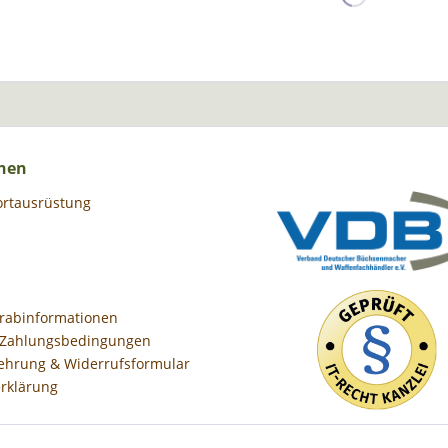
nen
ortausrüstung
orabinformationen
 Zahlungsbedingungen
ehrung & Widerrufsformular
rklärung