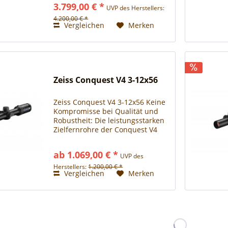
3.799,00 € *
UVP des Herstellers:
Präzisionszielfernrohre dar. Das
ZEISS LRP S5 Modell bieten...
4.200,00 € *
Vergleichen
Merken
Zeiss Conquest V4 3-12x56
Zeiss Conquest V4 3-12x56 Keine
Kompromisse bei Qualität und
Robustheit: Die leistungsstarken
Zielfernrohre der Conquest V4
Linie kombinieren das bewährte
ZEISS Optikkonzept mit einem
ab 1.069,00 € *
UVP des
robusten und funktionalen
Design. Ausgestattet mit...
Herstellers:
1.200,00 € *
Vergleichen
Merken