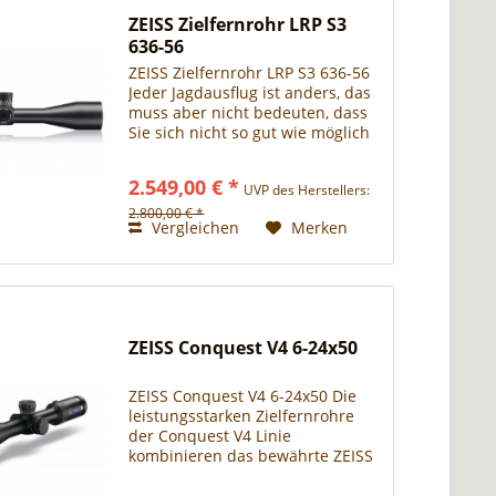
ZEISS Zielfernrohr LRP S3
636-56
ZEISS Zielfernrohr LRP S3 636-56
Jeder Jagdausflug ist anders, das
muss aber nicht bedeuten, dass
Sie sich nicht so gut wie möglich
darauf vorbereiten sollten. Ihr
Zielfernrohr leistet einen
2.549,00 € *
UVP des Herstellers:
wesentlichen Beitrag zu Ihrem
Jagderfolg. Die...
2.800,00 € *
Vergleichen
Merken
ZEISS Conquest V4 6-24x50
ZEISS Conquest V4 6-24x50 Die
leistungsstarken Zielfernrohre
der Conquest V4 Linie
kombinieren das bewährte ZEISS
Optikkonzept mit einem robusten
und funktionalen Design. Die