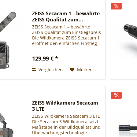
ZEISS Secacam 1 – bewährte
ZEISS Qualität zum...
ZEISS Secacam 1 – bewährte
ZEISS Qualität zum Einstiegspreis
Die Wildkamera ZEISS Secacam 1
eröffnet den einfachen Einstieg
in die Welt der ZEISS
Wildkameras. Als preislich
129,99 € *
attraktivstes Modell im ZEISS-
Portfolio bietet sie die perfekte...
Vergleichen
Merken
ZEISS Wildkamera Secacam
3 LTE
ZEISS Wildkamera Secacam 3 LTE
Die Secacam 3 Wildkamera setzt
Maßstäbe in der Bildqualität und
Überwachungstechnologie.