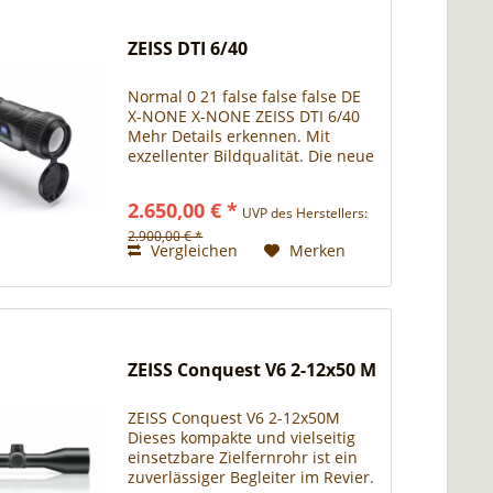
ZEISS DTI 6/40
Normal 0 21 false false false DE
X-NONE X-NONE ZEISS DTI 6/40
Mehr Details erkennen. Mit
exzellenter Bildqualität. Die neue
ZEISS DTI 6 high-end
Wärmebildkamera. Bei der
2.650,00 € *
UVP des Herstellers:
Nachtjagd zählt jedes Detail. Mit
den DTI 6 Wärmebildkameras...
2.900,00 € *
Vergleichen
Merken
ZEISS Conquest V6 2-12x50 M
ZEISS Conquest V6 2-12x50M
Dieses kompakte und vielseitig
einsetzbare Zielfernrohr ist ein
zuverlässiger Begleiter im Revier.