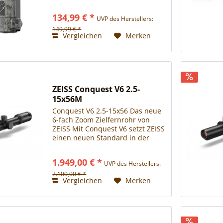
Ausgestattet mit einem
fortschrittlichen Chip-Set, das die
134,99 € *
UVP des Herstellers:
Bildverarbeitung und -
komprimierung optimiert, sorgt
149,99 € *
Vergleichen
Merken
die...
ZEISS Conquest V6 2.5-
15x56M
Conquest V6 2.5-15x56 Das neue
6-fach Zoom Zielfernrohr von
ZEISS Mit Conquest V6 setzt ZEISS
einen neuen Standard in der
oberen Mittelklasse. Ob Ansitz,
Bewegungsjagd, Pirsch oder
1.949,00 € *
UVP des Herstellers:
Weitschuss – die Zieloptiken mit
6-fach-Zoom überzeugen...
2.100,00 € *
Vergleichen
Merken