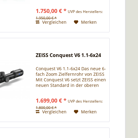
Das Conquest V6 2–12 × 50 ist mit
seinem extrem feinen
1.750,00 € *
UVP des Herstellers:
Leuchtpunkt und dem hohen
Vergrößerungsbereich...
1.950,00 € *
Vergleichen
Merken
ZEISS Conquest V6 1.1-6x24
Conquest V6 1.1-6x24 Das neue 6-
fach Zoom Zielfernrohr von ZEISS
Mit Conquest V6 setzt ZEISS einen
neuen Standard in der oberen
Mittelklasse. Ob Ansitz,
Bewegungsjagd, Pirsch oder
1.699,00 € *
UVP des Herstellers:
Weitschuss – die Zieloptiken mit
6-fach-Zoom überzeugen...
1.800,00 € *
Vergleichen
Merken