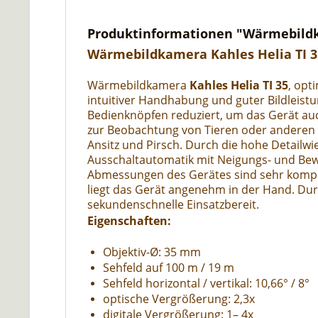
Produktinformationen "Wärmebildk
Wärmebildkamera Kahles Helia TI 3
Wärmebildkamera
Kahles Helia TI 35
, opt
intuitiver Handhabung und guter Bildleist
Bedienknöpfen reduziert, um das Gerät au
zur Beobachtung von Tieren oder anderen 
Ansitz und Pirsch. Durch die hohe Detailwi
Ausschaltautomatik mit Neigungs- und Bew
Abmessungen des Gerätes sind sehr kompak
liegt das Gerät angenehm in der Hand. Dur
sekundenschnelle Einsatzbereit.
Eigenschaften:
Objektiv-Ø: 35 mm
Sehfeld auf 100 m / 19 m
Sehfeld horizontal / vertikal: 10,66° / 8°
optische Vergrößerung: 2,3x
digitale Vergrößerung: 1– 4x