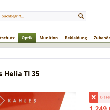
stschutz
Optik
Munition
Bekleidung
Zubehö
Helia TI 35
Dieser
1.249,