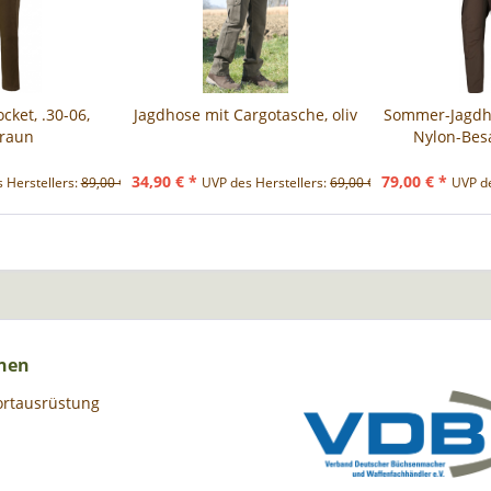
cket, .30-06,
Jagdhose mit Cargotasche, oliv
Sommer-Jagdho
braun
Nylon-Bes
34,90 € *
79,00 € *
 Herstellers:
89,00 € *
UVP des Herstellers:
69,00 € *
UVP de
nen
ortausrüstung