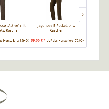
se „Active“ mit
Jagdhose 5-Pocket, oliv,
Swaro
atz, Rascher
Rascher
Wärmebild
39,00 € *
3.199,00 € *
s Herstellers:
159,00 € *
UVP des Herstellers:
79,00 € *
U