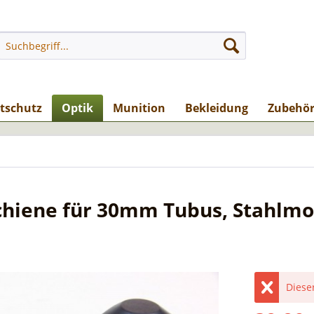
stschutz
Optik
Munition
Bekleidung
Zubehö
Schiene für 30mm Tubus, Stahlm
Dieser