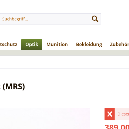
stschutz
Optik
Munition
Bekleidung
Zubehö
t (MRS)
Dieser
389,00