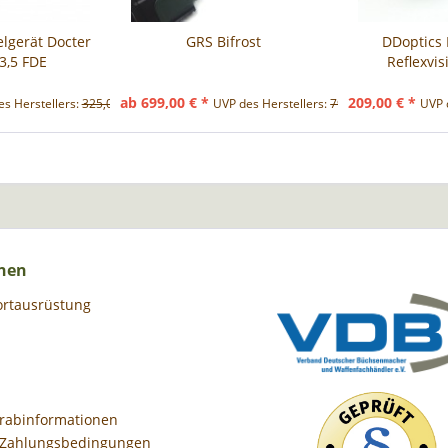
lgerät Docter
GRS Bifrost
DDoptics 
 3,5 FDE
Reflexvisi
ab 699,00 € *
209,00 € *
s Herstellers:
325,00 € *
UVP des Herstellers:
794,00 € *
UVP 
nen
ortausrüstung
orabinformationen
 Zahlungsbedingungen