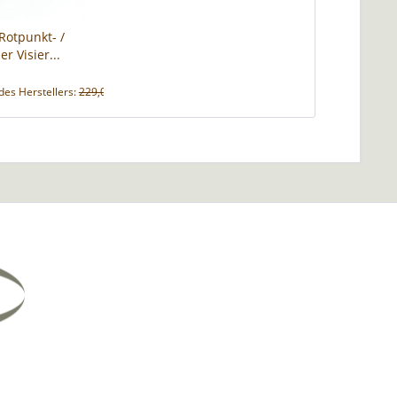
Rotpunkt- /
er Visier...
des Herstellers:
229,00 € *