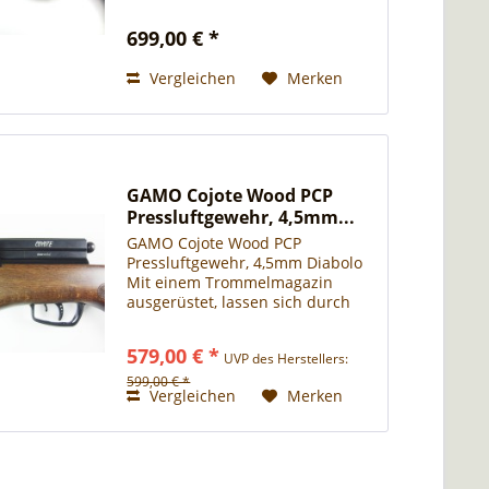
ausgerüstet, lassen sich durch
einen Repetiervorgang 10 Schuß
699,00 € *
in wenigen Sekunden
rückstoßfrei abgeben. "Loch in
Vergleichen
Merken
Loch" erreichen die...
GAMO Cojote Wood PCP
Pressluftgewehr, 4,5mm...
GAMO Cojote Wood PCP
Pressluftgewehr, 4,5mm Diabolo
Mit einem Trommelmagazin
ausgerüstet, lassen sich durch
einen Repetiervorgang 10 Schuß
in wenigen Sekunden
579,00 € *
UVP des Herstellers:
rückstoßfrei abgeben. "Loch in
Loch" erreichen die Diabolos,
599,00 € *
Vergleichen
Merken
treffsicher ihr...