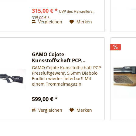
zu einem unschlagbaren Preis-
Leistungs-Verhältnis. Der
315,00 € *
UVP des Herstellers:
glasfaserverstärkte
Kunststoffschaft liegt gut in der
335,00 € *
Vergleichen
Merken
Hand und...
GAMO Cojote
Kunsstoffschaft PCP...
GAMO Cojote Kunsstoffschaft PCP
Pressluftgewehr, 5,5mm Diabolo
Endlich wieder lieferbar!! Mit
einem Trommelmagazin
ausgerüstet, lassen sich durch
einen Repetiervorgang 10 Schuß
599,00 € *
in wenigen Sekunden
rückstoßfrei abgeben. "Loch in
Vergleichen
Merken
Loch"...