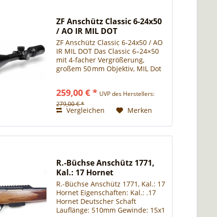
ZF Anschütz Classic 6-24x50
/ AO IR MIL DOT
ZF Anschütz Classic 6-24x50 / AO
IR MIL DOT Das Classic 6–24×50
mit 4-facher Vergrößerung,
großem 50 mm Objektiv, MIL Dot
IR – Absehen und sechs
Beleuchtungsstufen richtet es
259,00 € *
UVP des Herstellers:
sich an ambitionierte Schützen
und Jäger. Die...
279,00 € *
Vergleichen
Merken
R.-Büchse Anschütz 1771,
Kal.: 17 Hornet
R.-Büchse Anschütz 1771, Kal.: 17
Hornet Eigenschaften: Kal.: .17
Hornet Deutscher Schaft
Lauflänge: 510mm Gewinde: 15x1