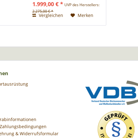
1.999,00 € *
UVP des Herstellers:
beständig, bei Hitze oder Kälte.
Hochpräzise Oberflächen, die...
2.275,00 € *
Vergleichen
Merken
nen
ortausrüstung
orabinformationen
 Zahlungsbedingungen
ehrung & Widerrufsformular