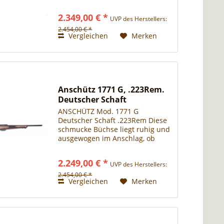
D Tuning Direktabzug
2.349,00 € *
UVP des Herstellers:
2.454,00 € *
Vergleichen
Merken
Anschütz 1771 G, .223Rem.
Deutscher Schaft
ANSCHÜTZ Mod. 1771 G
Deutscher Schaft .223Rem Diese
schmucke Büchse liegt ruhig und
ausgewogen im Anschlag, ob
liegend, angestrichen oder
aufgelegt. Sie eignet sich für
2.249,00 € *
UVP des Herstellers:
hochpräzise Punktschüsse, wie
Sie dies von unseren
2.454,00 € *
Vergleichen
Merken
ANSCHÜTZ...