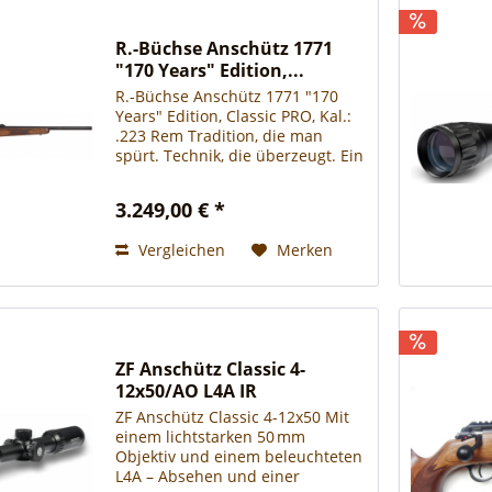
R.-Büchse Anschütz 1771
"170 Years" Edition,...
R.-Büchse Anschütz 1771 "170
Years" Edition, Classic PRO, Kal.:
.223 Rem Tradition, die man
spürt. Technik, die überzeugt. Ein
Jubiläumsmodell, das Geschichte
erzählt und Präzision neu
3.249,00 € *
definiert. Das Jagdmodell 1771 –
Jubiläumsedition...
Vergleichen
Merken
ZF Anschütz Classic 4-
12x50/AO L4A IR
ZF Anschütz Classic 4-12x50 Mit
einem lichtstarken 50 mm
Objektiv und einem beleuchteten
L4A – Absehen und einer