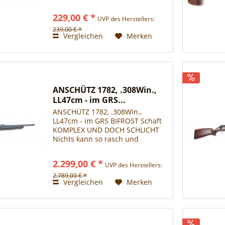
Parallaxeneinstellung ab 9
Metern ist das Classic 4–12×50
229,00 € *
UVP des Herstellers:
besonders vielseitig einsetzbar –
auch bei schwächerem Licht.
239,00 € *
Vergleichen
Merken
Die...
ANSCHÜTZ 1782, .308Win.,
LL47cm - im GRS...
ANSCHÜTZ 1782, .308Win.,
LL47cm - im GRS BIFROST Schaft
KOMPLEX UND DOCH SCHLICHT
Nichts kann so rasch und
nachhaltig überzeugen wie
Reduktion, Einfachheit, Purismus
2.299,00 € *
UVP des Herstellers:
– wenn nichts ablenkt und alles
reine Konzentration ist, jede
2.789,00 € *
Vergleichen
Merken
Optik,...