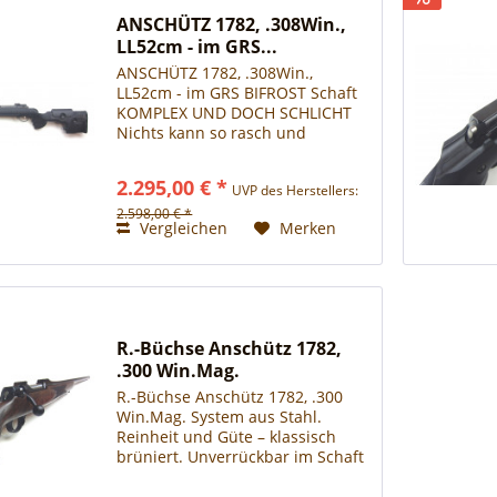
ANSCHÜTZ 1782, .308Win.,
LL52cm - im GRS...
ANSCHÜTZ 1782, .308Win.,
LL52cm - im GRS BIFROST Schaft
KOMPLEX UND DOCH SCHLICHT
Nichts kann so rasch und
nachhaltig überzeugen wie
Reduktion, Einfachheit, Purismus
2.295,00 € *
UVP des Herstellers:
– wenn nichts ablenkt und alles
reine Konzentration ist, jede
2.598,00 € *
Vergleichen
Merken
Optik,...
R.-Büchse Anschütz 1782,
.300 Win.Mag.
R.-Büchse Anschütz 1782, .300
Win.Mag. System aus Stahl.
Reinheit und Güte – klassisch
brüniert. Unverrückbar im Schaft
verankert für herausragende
Schussleistung. Robust und