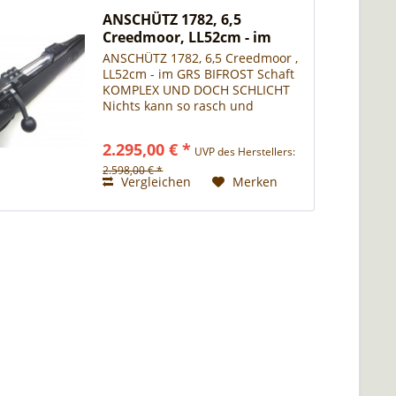
ANSCHÜTZ 1782, 6,5
Creedmoor, LL52cm - im
GRS...
ANSCHÜTZ 1782, 6,5 Creedmoor ,
LL52cm - im GRS BIFROST Schaft
KOMPLEX UND DOCH SCHLICHT
Nichts kann so rasch und
nachhaltig überzeugen wie
Reduktion, Einfachheit, Purismus
2.295,00 € *
UVP des Herstellers:
– wenn nichts ablenkt und alles
reine Konzentration ist, jede...
2.598,00 € *
Vergleichen
Merken